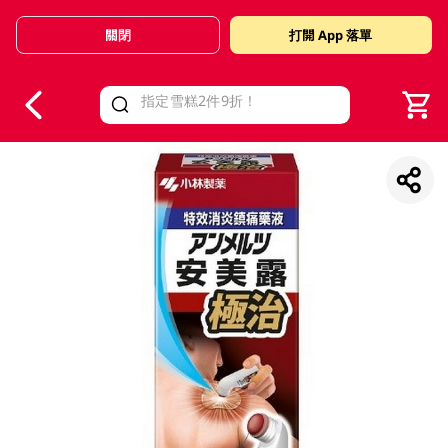
關閉
打開 App 落單
V
alid Until 30 June 2026