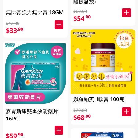
隨機發放)
$69.50
無比膏強力無比膏 18GM
$54
.00
$42.00
$33
.90
娥羅納英H軟膏 100克
$79.80
嘉胃斯康雙重效能藥片
$68
.00
16PC
$59
.90