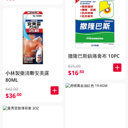
撒隆巴斯鎮痛膏布 10PC
$25.00
$16
.50
小林製藥清新安美露
80ML
$42.00
$36
.00