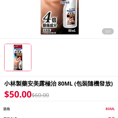
1/1
小林製藥安美露極治 80ML (包裝隨機發放)
$50.00
$60.00
規格
80ML