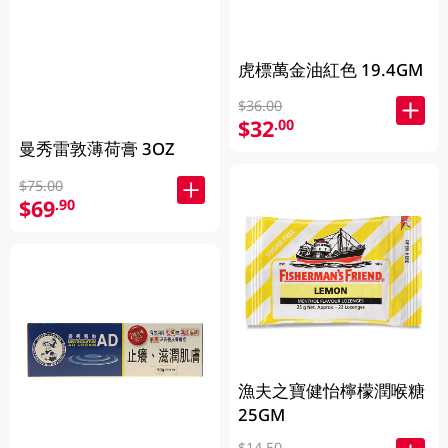
虎標萬金油紅色 19.4GM
$36.00
$32
.00
曼秀雷敦薄荷膏 3OZ
$75.00
$69
.90
漁夫之寶健怡檸檬潤喉糖
25GM
$14.50