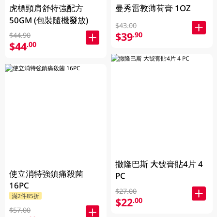
虎標頸肩舒特強配方
曼秀雷敦薄荷膏 1OZ
50GM (包裝隨機發放)
$43.00
$39
.90
$44.90
$44
.00
撒隆巴斯 大號膏貼4片 4
使立消特強鎮痛殺菌
PC
16PC
$27.00
滿2件85折
$22
.00
$57.00