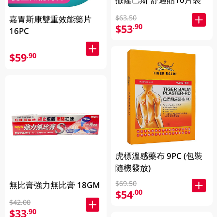
$63.50
嘉胃斯康雙重效能藥片
$53
.90
16PC
$59
.90
虎標溫感藥布 9PC (包裝
隨機發放)
$69.50
無比膏強力無比膏 18GM
$54
.00
$42.00
$33
.90