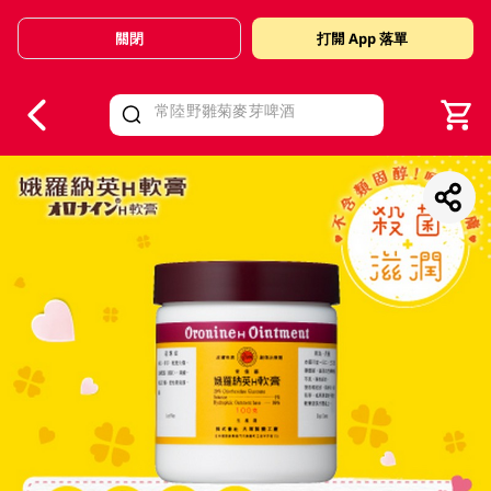
關閉
打開 App 落單
V
alid Until 30 June 2026