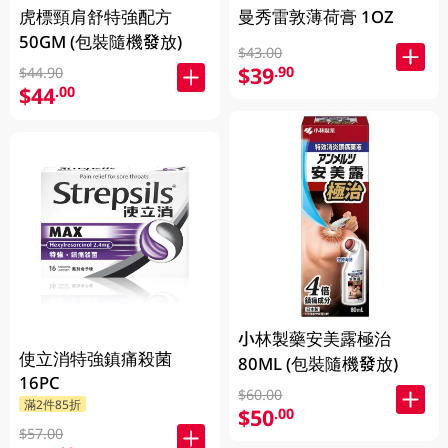
虎標頸肩舒特強配方
曼秀雷敦薄荷膏 1OZ
50GM (包裝隨機發放)
$43.00
$39
.90
$44.90
$44
.00
小林製藥安美露極治
使立消特強鎮痛殺菌
80ML (包裝隨機發放)
16PC
$60.00
滿2件85折
$50
.00
$57.00