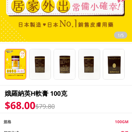
1/5
娥羅納英H軟膏 100克
$68.00
$79.80
規格
100GM