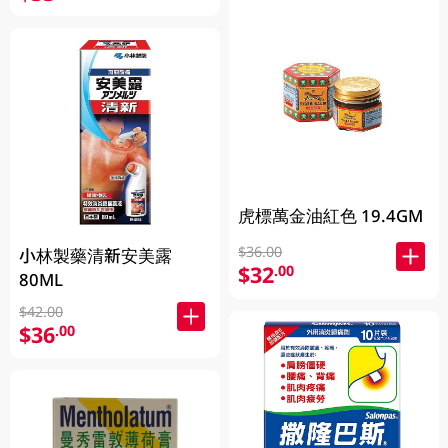
虎標萬金油紅色 19.4GM
$36.00
小林製藥清新安美露
$32
.00
80ML
$42.00
$36
.00