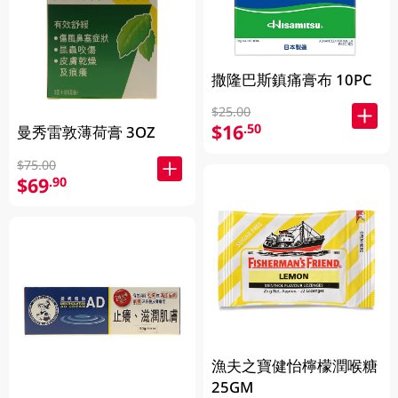
撒隆巴斯鎮痛膏布 10PC
$25.00
$16
.50
曼秀雷敦薄荷膏 3OZ
$75.00
$69
.90
漁夫之寶健怡檸檬潤喉糖
25GM