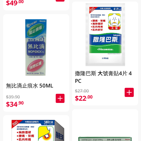
$49
.00
撒隆巴斯 大號膏貼4片 4
PC
無比滴止痕水 50ML
$27.00
$22
.00
$39.90
$34
.90