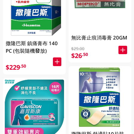
無比膏止痕消毒膏 20GM
撒隆巴斯 鎮痛膏布 140
$29.00
PC (包裝隨機發放)
$26
.50
$229
.50
撒隆巴斯 舒適貼10片裝