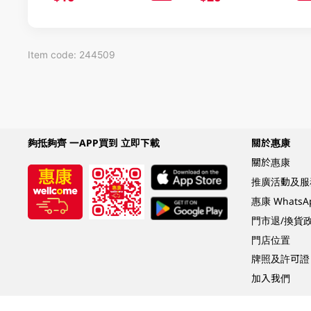
Item code: 244509
夠抵夠齊 一APP買到 立即下載
關於惠康
關於惠康
推廣活動及服
惠康 Whats
門市退/換貨
門店位置
牌照及許可證
加入我們