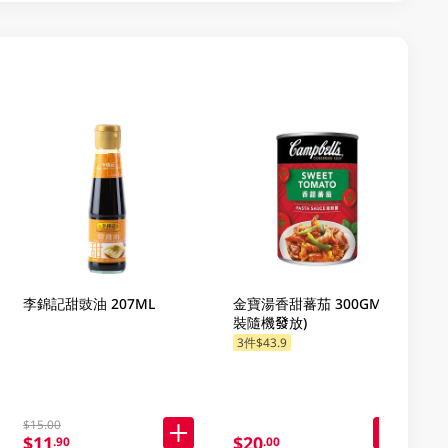
李錦記甜豉油 207ML
金寶湯香甜蕃茄 300GM (包
裝隨機發放)
3件$43.9
$15.00
$11
$20
.90
.00