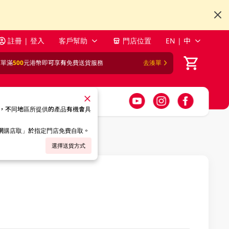
註冊 | 登入
客戶幫助
門店位置
EN | 中
訂單滿
500
元港幣即可享有免費送貨服務
去湊單
，不同地區所提供的產品有機會具
「網購店取」於指定門店免費自取。
選擇送貨方式