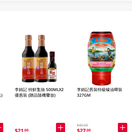
李錦記 特鮮生抽 500MLX2
李錦記舊裝特級蠔油唧裝
)
優惠裝 (贈品隨機發放)
327GM
$40.00
$21
$27
.00
.00