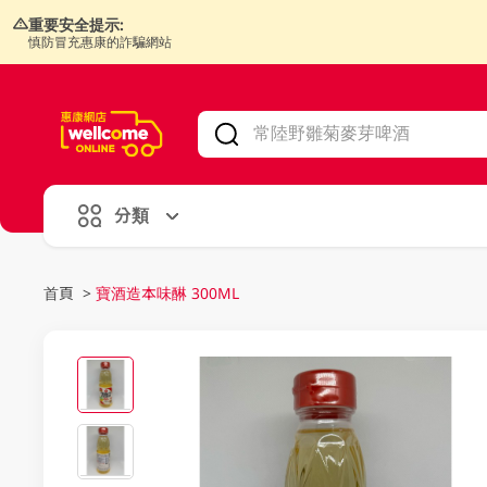
重要安全提示:
慎防冒充惠康的詐騙網站
V
alid Until 30 June 2026
分類
首頁
>
寶酒造本味醂 300ML