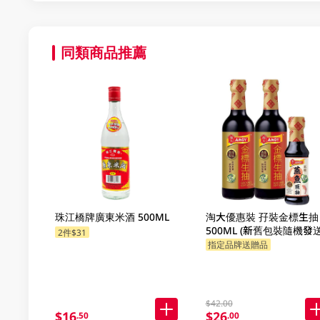
同類商品推薦
珠江橋牌廣東米酒 500ML
淘大優惠裝 孖裝金標生抽
500ML (新舊包裝隨機發送
2件$31
指定品牌送贈品
$42.00
$16
$26
.50
.00