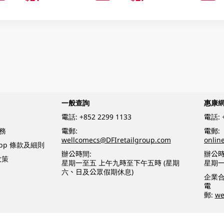
一般查詢
惠康
電話:
+852 2299 1133
電話:
務
電郵:
電郵:
wellcomecs@DFIretailgroup.com
onlin
App 條款及細則
辦公時間:
辦公時
政策
星期一至五 上午九時至下午五時 (星期
星期一
六、日及公眾假期休息)
企業
電
郵:
we