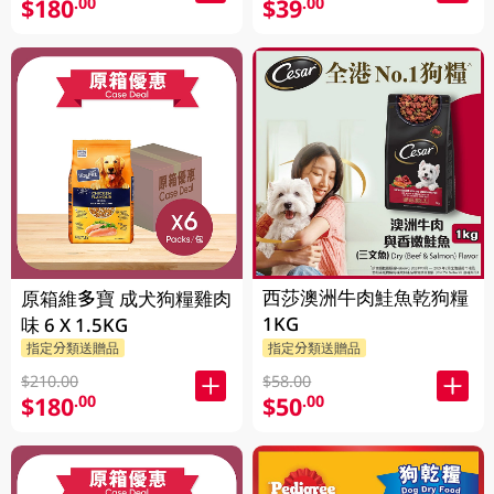
$180
$39
.00
.00
西莎澳洲牛肉鮭魚乾狗糧
原箱維多寶 成犬狗糧雞肉
1KG
味 6 X 1.5KG
指定分類送贈品
指定分類送贈品
$210.00
$58.00
$180
$50
.00
.00