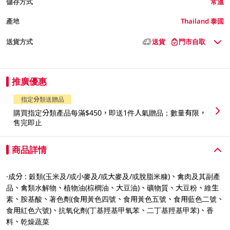
儲存方式
常溫
產地
Thailand 泰國
送貨方式
送貨
門市自取
推廣優惠
指定分類送贈品
購買指定分類產品每滿$450，即送1件人氣贈品；數量有限，
售完即止
商品詳情
·成分 : 穀類(玉米及/或小麥及/或大麥及/或脫脂米糠)、禽肉及其副產
品、禽類水解物、植物油(棕櫚油、大豆油)、礦物質、大豆粉、維生
素、胺基酸、著色劑(食用黃色四號、食用黃色五號、食用藍色二號、
食用紅色六號)、抗氧化劑(丁基羥基甲氧苯、二丁基羥基甲苯)、香
料、乾燥蔬菜