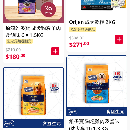
Orijen 成犬乾糧 2KG
原箱維多寶 成犬狗糧羊肉
指定分類送贈品
及飯味 6 X 1.5KG
$308.00
指定分類送贈品
$271
.00
$210.00
$180
.00
維多寶 狗糧雞肉及蛋味
(幼犬專用) 1.3 KG