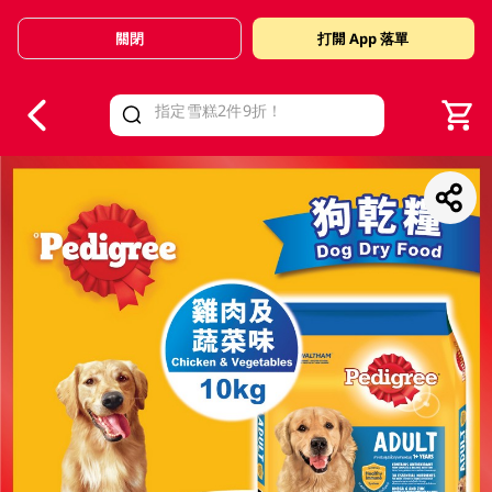
關閉
打開 App 落單
V
alid Until 30 June 2026