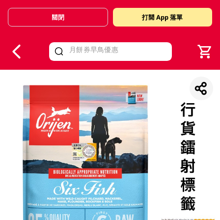
關閉
打開 App 落單
V
alid Until 30 June 2026