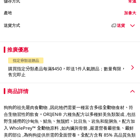
儲存方式
常溫
產地
加拿大
送貨方式
送貨
推廣優惠
指定分類送贈品
購買指定分類產品每滿$450，即送1件人氣贈品；數量有限，
售完即止
商品詳情
狗狗的祖先是肉食動物 ,因此牠們需要一種富含多樣全動物食材、符
合生物習性的飲食。ORIJEN® 六種魚配方以多種鮮美魚類製成 ,包括
野生捕撈的沙甸魚、鯖魚、無鬚鱈、比目魚、岩魚和龍脷魚。配方加
入 WholePrey™ 全動物原料 ,如內臟與骨骼 ,嚴選營養最密集、最鮮
美的部位 ,為狗狗提供所需的全面營養。全配方含有 85% 高品質魚類