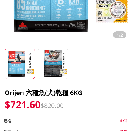
1/2
Orijen 六種魚(犬)乾糧 6KG
$721.60
$820.00
規格
6KG