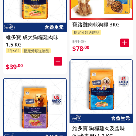
寶路雞肉乾狗糧 3KG
指定分類送贈品
維多寶 成犬狗糧雞肉味
$91.00
1.5 KG
$78
.00
2件$62
指定分類送贈品
$39
.00
維多寶 狗糧雞肉及蛋味
(幼犬專用) 1.3 KG