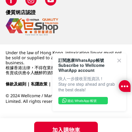
優質纲店認證
Under the law of Hong Kong, intoxicating liquor must not
be sold or supplied to a minor (under 18) in the course of
訂閱惠康WhatsApp帳號
business.
Subscribe to Wellcome
根據香港法律，不得在業務過程中，向未成年人 (18 歲以下人士)
WhatApp account
售賣或供應令人醺醉的酒類。
快人一步接收至抵資訊！
條款及細則
|
私隱政策
|
DFI零售集團
Stay one step ahead and grab
the best deals!
© 2024 Wellcome / Market Place. The Dairy Farm Company
連結 WhatsApp 帳號
Limited. All rights reserved.
加入購物車