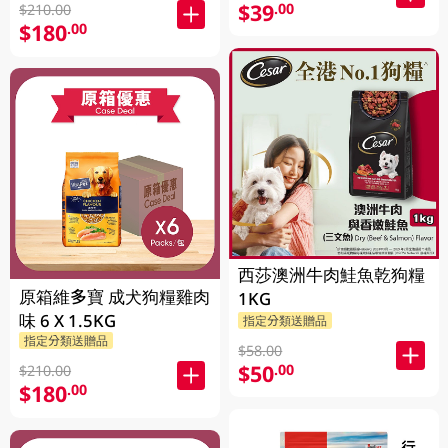
$39
.00
$210.00
$180
.00
西莎澳洲牛肉鮭魚乾狗糧
原箱維多寶 成犬狗糧雞肉
1KG
味 6 X 1.5KG
指定分類送贈品
指定分類送贈品
$58.00
$50
.00
$210.00
$180
.00