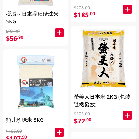
$208.00
$185
櫻城牌日本品種珍珠米
.00
5KG
$92.90
$56
.90
螢美人日本米 2KG (包裝
隨機發放)
$105.00
熊井珍珠米 8KG
$72
.00
$165.00
$107
.90