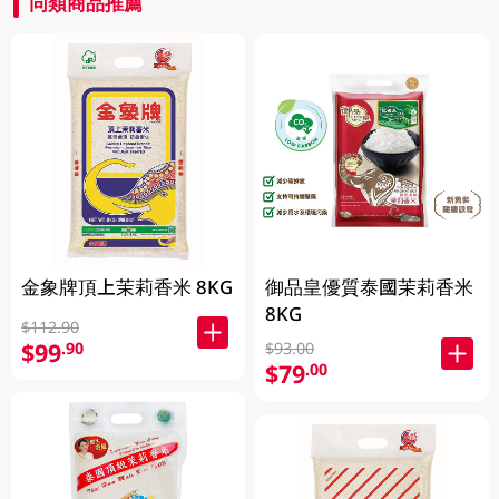
同類商品推薦
金象牌頂上茉莉香米 8KG
御品皇優質泰國茉莉香米
8KG
$112.90
$99
.90
$93.00
$79
.00