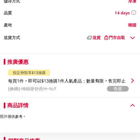
儲存方式
冷凍
14 days
品質
產地
韓國
送貨方式
送貨
門市自取
推廣優惠
指定分類享$13換購
每買1件，即可以$13換購1件人氣產品；數量有限，售完即止
[换購]
鴻褔堂甘蔗汁 1LT
售罄
商品詳情
照片僅供參考。