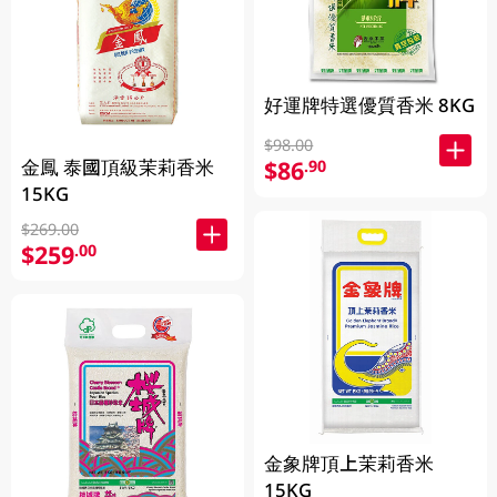
好運牌特選優質香米 8KG
$98.00
$86
金鳳 泰國頂級茉莉香米
.90
15KG
$269.00
$259
.00
金象牌頂上茉莉香米
15KG