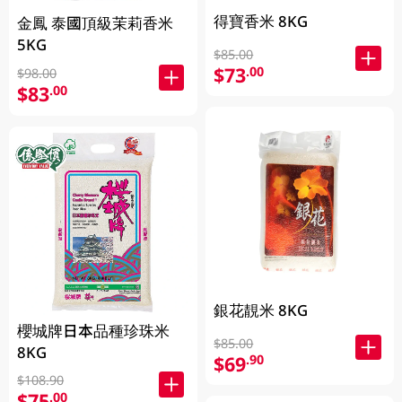
得寶香米 8KG
金鳳 泰國頂級茉莉香米
5KG
$85.00
$73
.00
$98.00
$83
.00
銀花靚米 8KG
櫻城牌日本品種珍珠米
$85.00
8KG
$69
.90
$108.90
$75
.00