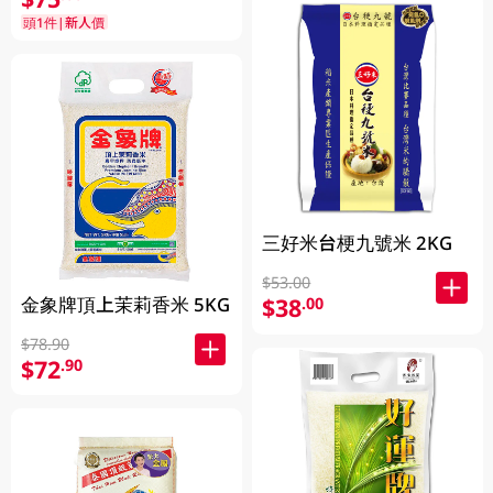
頭1件|新人價
三好米台梗九號米 2KG
$53.00
金象牌頂上茉莉香米 5KG
$38
.00
$78.90
$72
.90