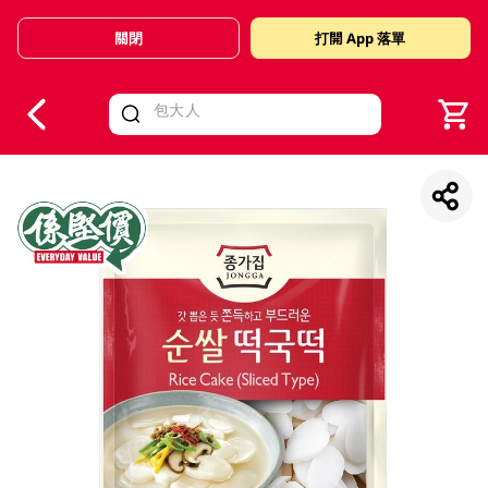
關閉
打開 App 落單
V
alid Until 30 June 2026