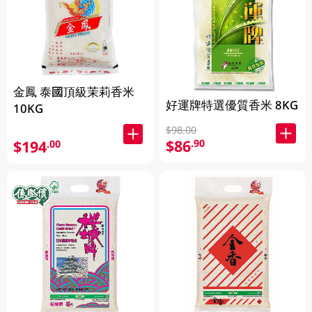
金鳳 泰國頂級茉莉香米
好運牌特選優質香米 8KG
10KG
$98.00
$86
.90
$194
.00