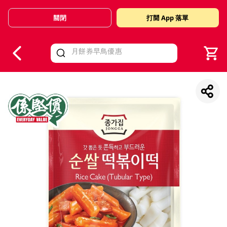
關閉
打開 App 落單
V
alid Until 30 June 2026