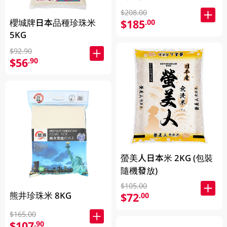
$208.00
$185
櫻城牌日本品種珍珠米
.00
5KG
$92.90
$56
.90
螢美人日本米 2KG (包裝
隨機發放)
$105.00
熊井珍珠米 8KG
$72
.00
$165.00
$107
.90