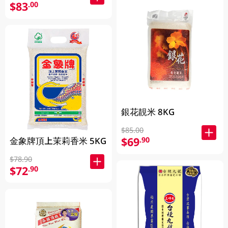
$83
.00
銀花靚米 8KG
$85.00
$69
金象牌頂上茉莉香米 5KG
.90
$78.90
$72
.90