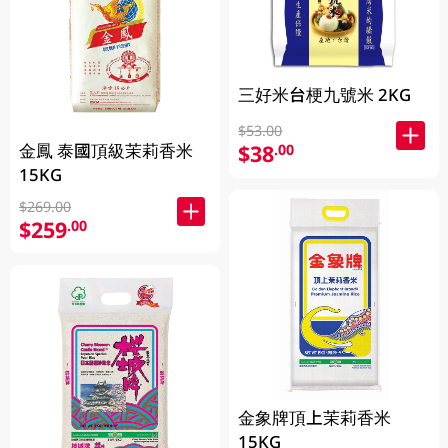
三好米台梗九號米 2KG
$53.00
$38
金鳳 泰國頂級茉莉香米
.00
15KG
$269.00
$259
.00
金象牌頂上茉莉香米
15KG