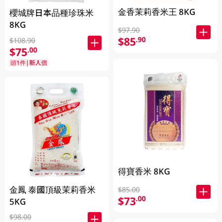
金香茉莉香米王 8KG
櫻城牌日本品種珍珠米
8KG
$97.90
$85
.90
$108.90
$75
.00
頭1件|新人價
得寶香米 8KG
金鳳 泰國頂級茉莉香米
$85.00
$73
.00
5KG
$98.00