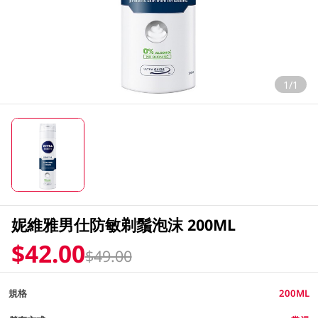
1/1
妮維雅男仕防敏剃鬚泡沫 200ML
$42.00
$49.00
規格
200ML