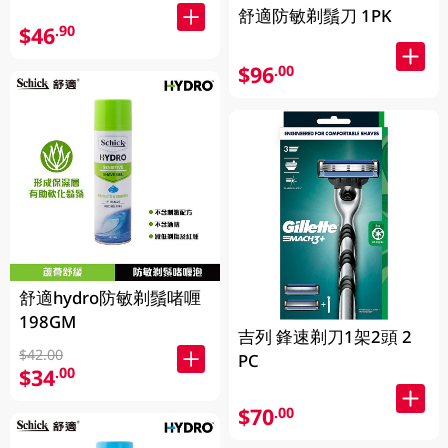
舒適防敏剃鬚刀 1PK
$46
.90
$96
.00
舒適hydro防敏剃鬚啫喱
198GM
吉列 鋒速剃刀1架2頭 2
$42.00
PC
$34
.00
$70
.00