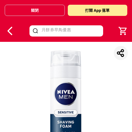
關閉
打開 App 落單
V
alid Until 30 June 2026