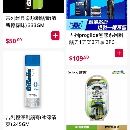
吉列經典柔順剃鬚膏(清
新檸檬味) 333GM
吉列proglide無感系列剃
$50
.00
鬚刀1刀架2刀頭 2PC
$109
.90
吉列極淨剃鬚膏(冰涼清
爽) 245GM