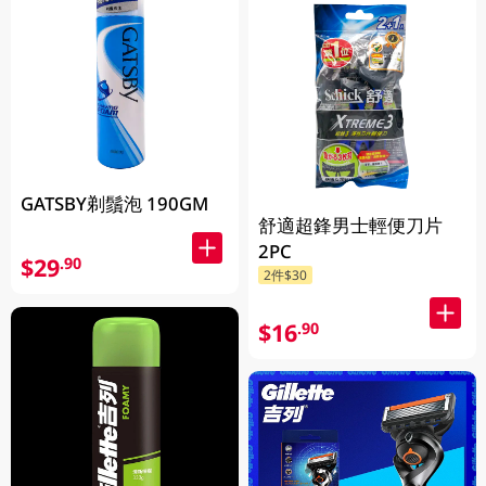
GATSBY剃鬚泡 190GM
舒適超鋒男士輕便刀片
2PC
$29
.90
2件$30
$16
.90