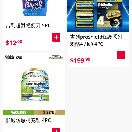
吉列超滑輕便刀 5PC
吉列proshield鋒護系列
$12
.00
剃鬚4刀頭 4PC
$199
.90
舒適防敏補充裝 4PC