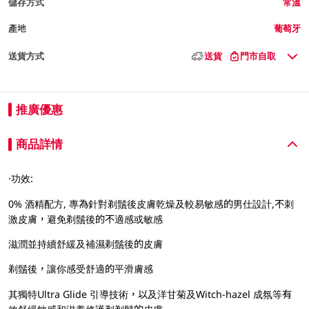
儲存方式
常溫
產地
葡萄牙
送貨方式
送貨
門市自取
推廣優惠
商品詳情
·功效:
0% 酒精配方, 專為針對剃鬚後皮膚乾燥及較易敏感的男仕設計,不刺
激皮膚，避免剃鬚後的不適感或敏感
滋潤並持續舒緩及補濕剃鬚後的皮膚
剃鬚後，讓你感受舒適的平滑膚感
其獨特Ultra Glide 引導技術，以及洋甘菊及Witch-hazel 成氛等有