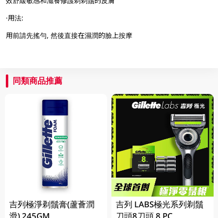
效舒緩敏感和滋養修護剃剃鬚的皮膚
·用法:
用前請先搖勻, 然後直接在濕潤的臉上按摩
同類商品推薦
吉列極淨剃鬚膏(蘆薈潤
吉列 LABS極光系列剃鬚
滑) 245GM
刀頭8刀頭 8 PC