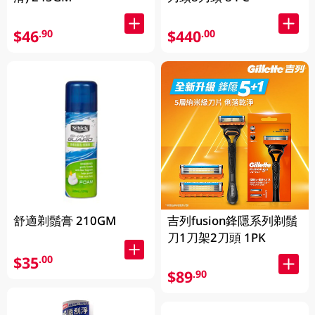
$46
$440
.90
.00
舒適剃鬚膏 210GM
吉列fusion鋒隱系列剃鬚
刀1刀架2刀頭 1PK
$35
.00
$89
.90