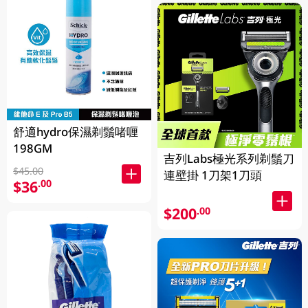
舒適hydro保濕剃鬚啫喱
198GM
吉列Labs極光系列剃鬚刀
$45.00
連壁掛 1刀架1刀頭
$36
.00
$200
.00