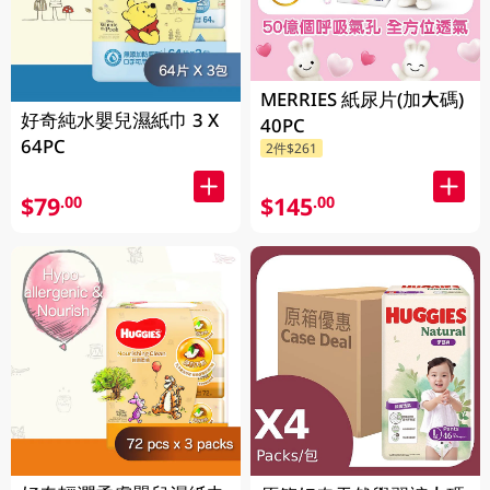
MERRIES 紙尿片(加大碼)
好奇純水嬰兒濕紙巾 3 X
40PC
64PC
2件$261
$79
$145
.00
.00