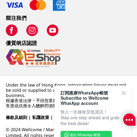
關注我們
優質纲店認證
Under the law of Hong Kong, intoxicating liquor must not
be sold or supplied to a minor (under 18) in the course of
訂閱惠康WhatsApp帳號
business.
Subscribe to Wellcome
根據香港法律，不得在業務過程中，向未成年人 (18 歲以下人士)
WhatApp account
售賣或供應令人醺醉的酒類。
快人一步接收至抵資訊！
條款及細則
|
私隱政策
|
DFI零售集團
Stay one step ahead and grab
the best deals!
© 2024 Wellcome / Market Place. The Dairy Farm Company
連結 WhatsApp 帳號
Limited. All rights reserved.