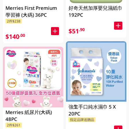
Merries First Premium
好奇天然加厚嬰兒濕紙巾
學習褲 (大碼) 36PC
192PC
2件$238
$51
.90
$140
.00
強生手口純水濕巾 5 X
Merries 紙尿片(大碼)
20PC
48PC
指定品牌送贈品
2件$261