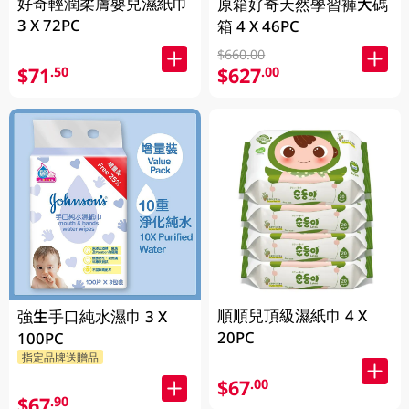
好奇輕潤柔膚嬰兒濕紙巾
原箱好奇天然學習褲大碼
3 X 72PC
箱 4 X 46PC
$660.00
$71
$627
.50
.00
順順兒頂級濕紙巾 4 X
強生手口純水濕巾 3 X
20PC
100PC
指定品牌送贈品
$67
.00
$67
.90