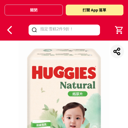
關閉
打開 App 落單
V
alid Until 30 June 2026