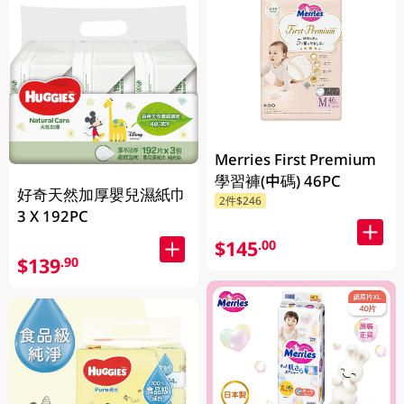
Merries First Premium
學習褲(中碼) 46PC
好奇天然加厚嬰兒濕紙巾
2件$246
3 X 192PC
$145
.00
$139
.90