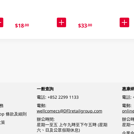
$18
$33
.00
.00
一般查詢
惠康
電話:
+852 2299 1133
電話:
務
電郵:
電郵:
wellcomecs@DFIretailgroup.com
onlin
App 條款及細則
辦公時間:
辦公時
政策
星期一至五 上午九時至下午五時 (星期
星期一
六、日及公眾假期休息)
企業