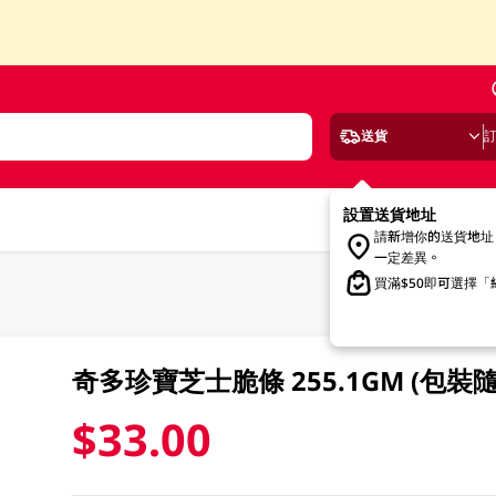
送貨
設置送貨地址
請新增你的送貨地址
一定差異。
買滿$50即可選擇
奇多珍寶芝士脆條 255.1GM (包裝
$33.00