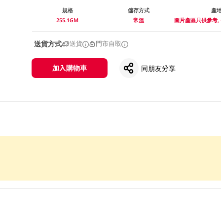
規格
儲存方式
產
255.1GM
常溫
圖片產區只供參考,
送貨方式
送貨
門市自取
加入購物車
同朋友分享