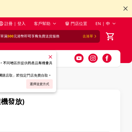
註冊 | 登入
客戶幫助
門店位置
EN | 中
訂單滿
500
元港幣即可享有免費送貨服務
去湊單
，不同地區所提供的產品有機會具
「網購店取」於指定門店免費自取。
選擇送貨方式
隨機發放)