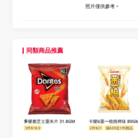
照片僅供參考。
同類商品推薦
多樂脆芝士粟米片 31.8GM
卡樂b粟一燒燒烤味 80G
3件$18.9
2件$21
滿$39送1件贈品