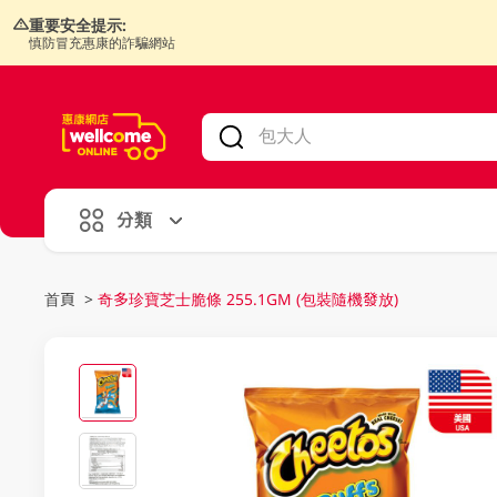
重要安全提示:
慎防冒充惠康的詐騙網站
V
alid Until 30 June 2026
分類
首頁
>
奇多珍寶芝士脆條 255.1GM (包裝隨機發放)