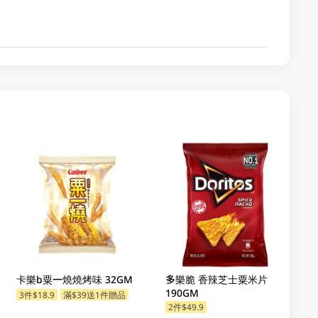
卡樂b粟一燒燒烤味 32GM
多樂脆 香辣芝士粟米片
190GM
3件$18.9
滿$39送1件贈品
2件$49.9