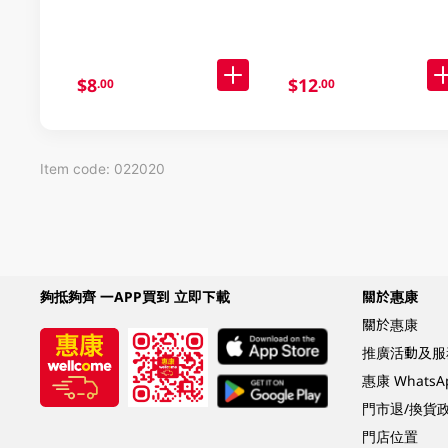
$8
$12
.00
.00
Item code: 022020
夠抵夠齊 一APP買到 立即下載
關於惠康
關於惠康
推廣活動及服
惠康 Whats
門市退/換貨
門店位置