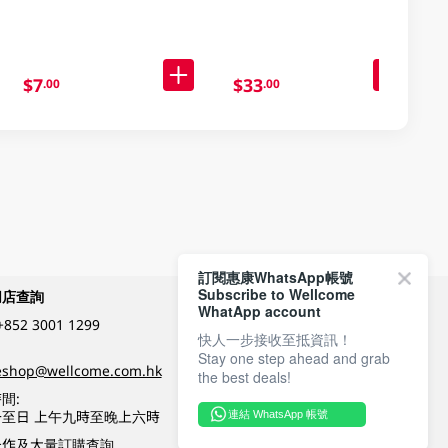
$7
$33
.00
.00
訂閱惠康WhatsApp帳號
Subscribe to Wellcome
網店查詢
付款方式
WhatApp account
+852 3001 1299
快人一步接收至抵資訊！
Stay one step ahead and grab
關注我們
eshop@wellcome.com.hk
the best deals!
間:
至日 上午九時至晚上六時
連結 WhatsApp 帳號
優質纲店認證
合作及大量訂購查詢