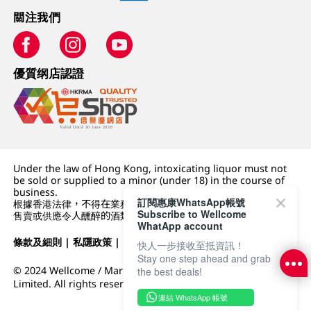
關注我們
優質纲店認證
Under the law of Hong Kong, intoxicating liquor must not
be sold or supplied to a minor (under 18) in the course of
business.
訂閱惠康WhatsApp帳號
根據香港法律，不得在業務過程中，向未成年人 (18 歲以下人士)
Subscribe to Wellcome
售賣或供應令人醺醉的酒類。
WhatApp account
條款及細則
|
私隱政策
|
DFI零售集團
快人一步接收至抵資訊！
Stay one step ahead and grab
© 2024 Wellcome / Market Place. The Dairy Farm Company
the best deals!
Limited. All rights reserved.
連結 WhatsApp 帳號