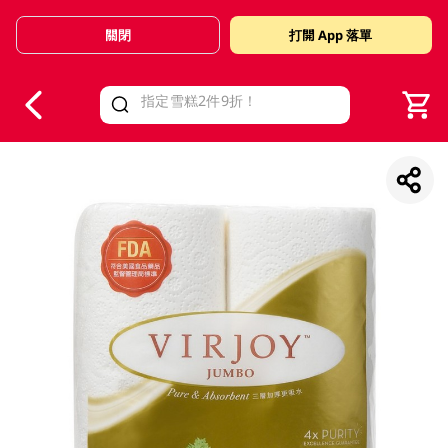
關閉
打開 App 落單
V
alid Until 30 June 2026