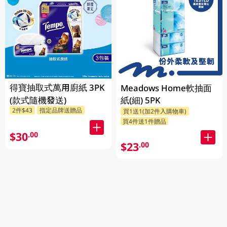
得寶抽取式萬用廚紙 3PK
Meadows Home軟抽面
(款式隨機發送)
紙(細) 5PK
2件$43
指定品牌送贈品
買1送1(加2件入購物車)
買4件送1件贈品
$30
.00
$23
.00