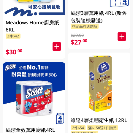
絲潔3層萬用紙 4RL (新舊
包裝隨機發送)
Meadows Home廚房紙
指定品牌送贈品
6RL
$29.90
2件$42
$27
.00
$30
.00
維達4層柔韌衛生紙 12RL
2件$54
滿$158送1件贈品
絲潔全效萬用廚紙4RL