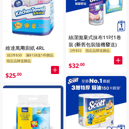
絲潔拋棄式抹布11吋1卷
裝 (新舊包裝隨機發送)
維達萬用廚紙 4RL
2件$55
指定品牌送贈品
頭2件$30
滿$158送1件贈品
指定品牌送贈品
$32
.00
$25
.00