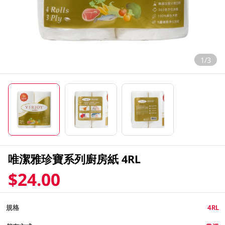
1/3
唯潔雅珍寶系列廚房紙 4RL
$24.00
規格
4RL