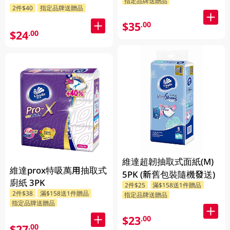
指定品牌送贈品
2件$40
指定品牌送贈品
$35
.00
$24
.00
維達超韌抽取式面紙(M)
維達prox特吸萬用抽取式
5PK (新舊包裝隨機發送)
廚紙 3PK
2件$25
滿$158送1件贈品
2件$38
滿$158送1件贈品
指定品牌送贈品
指定品牌送贈品
$23
.00
$27
.00