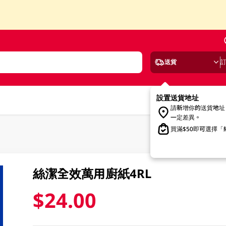
送貨
設置送貨地址
請新增你的送貨地址
一定差異。
買滿$50即可選擇
絲潔全效萬用廚紙4RL
$24.00