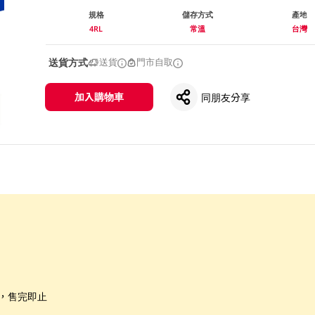
規格
儲存方式
產地
4RL
常溫
台灣
送貨方式
送貨
門市自取
加入購物車
同朋友分享
限，售完即止