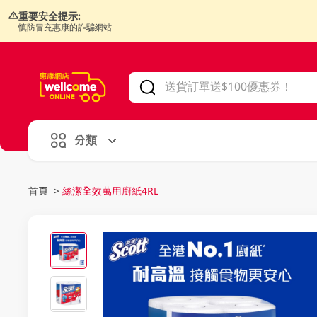
重要安全提示:
慎防冒充惠康的詐騙網站
V
alid Until 30 June 2026
分類
首頁
>
絲潔全效萬用廚紙4RL