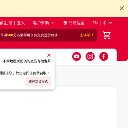
註冊 | 登入
客戶幫助
門店位置
EN | 中
訂單滿
500
元港幣即可享有免費送貨服務
去湊單
，不同地區所提供的產品有機會具
「網購店取」於指定門店免費自取。
選擇送貨方式