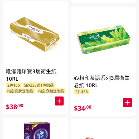
唯潔雅珍寶3層衛生紙
心相印茶語系列3層衛生
10RL
卷紙 10RL
2件$56
滿$233送1件贈品
指定品牌送贈品
指定分類送贈品
2件$58
$38
.90
$34
.00