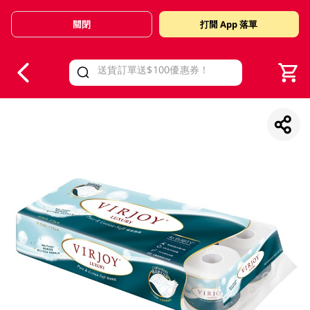
關閉
打開 App 落單
V
alid Until 30 June 2026