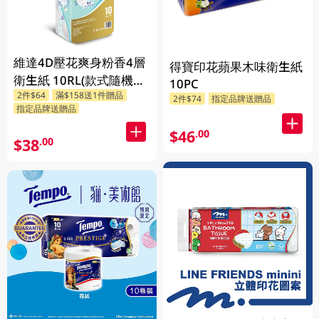
維達4D壓花爽身粉香4層
得寶印花蘋果木味衛生紙
衛生紙 10RL(款式隨機發
10PC
2件$64
滿$158送1件贈品
送)
2件$74
指定品牌送贈品
指定品牌送贈品
$46
.00
$38
.00