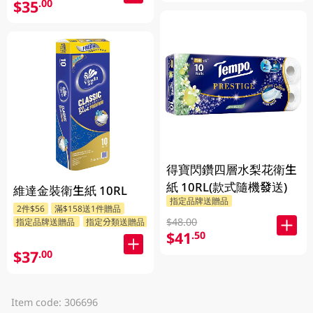
$35
.00
得寶閃鑽四層水梨花衛生
紙 10RL(款式隨機發送)
維達金裝衛生紙 10RL
指定品牌送贈品
2件$56
滿$158送1件贈品
$48.00
指定品牌送贈品
指定分類送贈品
$41
.50
$37
.00
Item code: 306696