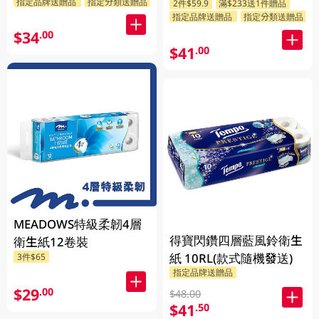
指定品牌送贈品
指定分類送贈品
2件$59.9
滿$233送1件贈品
指定品牌送贈品
指定分類送贈品
$34
.00
$41
.00
MEADOWS特級柔韌4層
得寶閃鑽四層藍風鈴衛生
衛生紙12卷裝
紙 10RL(款式隨機發送)
3件$65
指定品牌送贈品
$29
.00
$48.00
$41
.50