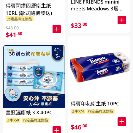
LINE FRIENDS minini
得寶閃鑽四層衛生紙
meets Meadows 3層立
10RL (款式隨機發送)
體印花衛生紙 170g x 10
指定品牌送贈品
卷 (包裝隨機發送)
$33
.00
$48.00
$41
.50
得寶印花衛生紙 10PC
2件$74
指定品牌送贈品
皇冠濕廁紙 3 X 40PC
2件$50
指定品牌送贈品
$46
.00