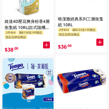
唯潔雅經典系列三層衛生
維達4D壓花爽身粉香4層
紙 10RL
衛生紙 10RL(款式隨機發
2件$54
滿$233送1件贈品
2件$64
滿$158送1件贈品
送)
指定品牌送贈品
指定品牌送贈品
$36
.00
$38
.00