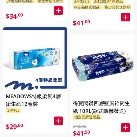
指定品牌送贈品
指定分類送贈品
2件$59.9
滿$233送1件贈品
指定品牌送贈品
指定分類送贈品
$34
.00
$41
.00
MEADOWS特級柔韌4層
得寶閃鑽四層藍風鈴衛生
衛生紙12卷裝
紙 10RL(款式隨機發送)
3件$65
指定品牌送贈品
$29
.00
$48.00
$41
.50