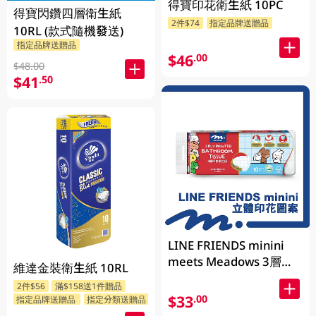
得寶印花衛生紙 10PC
得寶閃鑽四層衛生紙
2件$74
指定品牌送贈品
10RL (款式隨機發送)
指定品牌送贈品
$46
.00
$48.00
$41
.50
LINE FRIENDS minini
meets Meadows 3層立
維達金裝衛生紙 10RL
體印花衛生紙 170g x 10
2件$56
滿$158送1件贈品
卷 (包裝隨機發送)
$33
.00
指定品牌送贈品
指定分類送贈品