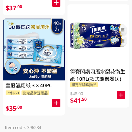
$37
.00
得寶閃鑽四層水梨花衛生
紙 10RL(款式隨機發送)
皇冠濕廁紙 3 X 40PC
指定品牌送贈品
2件$50
指定品牌送贈品
$48.00
$41
.50
$35
.00
Item code: 396234