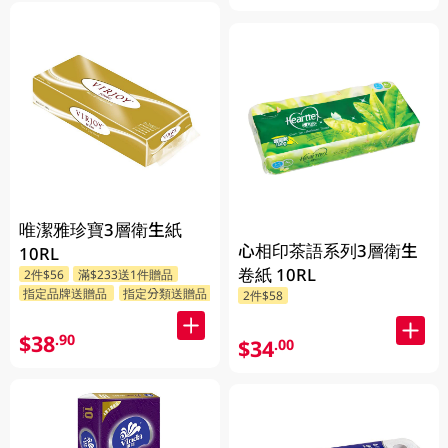
唯潔雅珍寶3層衛生紙
心相印茶語系列3層衛生
10RL
卷紙 10RL
2件$56
滿$233送1件贈品
指定品牌送贈品
指定分類送贈品
2件$58
$38
.90
$34
.00