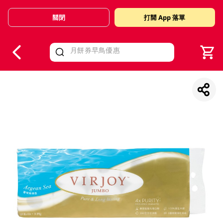
關閉
打開 App 落單
V
alid Until 30 June 2026