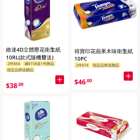
維達4D立體壓花衛生紙
得寶印花蘋果木味衛生紙
10RL(款式隨機發送)
10PC
2件$64
滿$158送1件贈品
2件$74
指定品牌送贈品
指定品牌送贈品
$46
.00
$38
.00