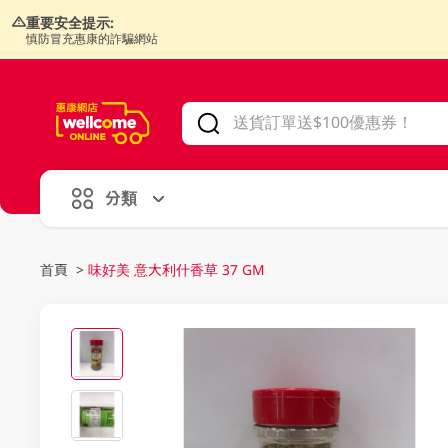
重要安全提示:
慎防冒充惠康的詐騙網站
V
alid Until 30 June 2026
分類
首頁
>
味好美 意大利什香草 37 GM