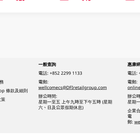
一般查詢
惠康
電話:
+852 2299 1133
電話:
務
電郵:
電郵:
wellcomecs@DFIretailgroup.com
onlin
App 條款及細則
辦公時間:
辦公時
政策
星期一至五 上午九時至下午五時 (星期
星期一
六、日及公眾假期休息)
企業
電
郵:
we