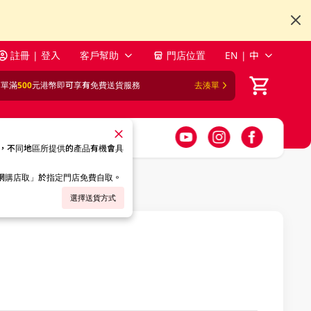
註冊 | 登入
客戶幫助
門店位置
EN | 中
訂單滿
500
元港幣即可享有免費送貨服務
去湊單
，不同地區所提供的產品有機會具
「網購店取」於指定門店免費自取。
選擇送貨方式