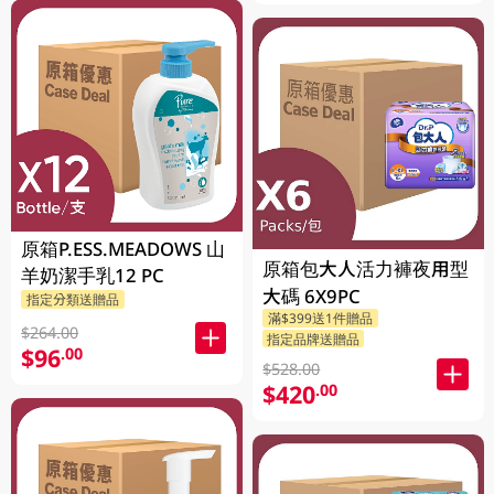
原箱P.ESS.MEADOWS 山
原箱包大人活力褲夜用型
羊奶潔手乳12 PC
大碼 6X9PC
指定分類送贈品
滿$399送1件贈品
$264.00
指定品牌送贈品
$96
.00
$528.00
$420
.00