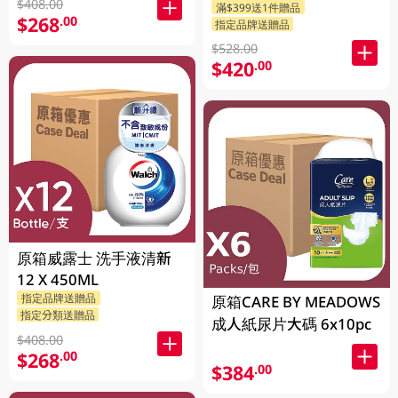
$408.00
滿$399送1件贈品
$268
.00
指定品牌送贈品
$528.00
$420
.00
原箱威露士 洗手液清新
12 X 450ML
指定品牌送贈品
原箱CARE BY MEADOWS
指定分類送贈品
成人紙尿片大碼 6x10pc
$408.00
$268
.00
$384
.00