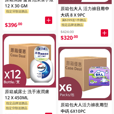
12 X 30 GM
原箱包大人 活力褲日用中
指定分類送贈品
大碼 8 X 9PC
滿$399送1件贈品
$396
.00
指定品牌送贈品
$424.00
$320
.00
原箱威露士 洗手液潤膚
12 X 450ML
指定品牌送贈品
原箱包大人活力褲夜用型
指定分類送贈品
中碼 6X10PC