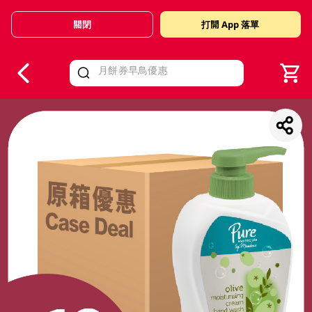
關閉
打開 App 落單
V
alid Until 30 June 2026