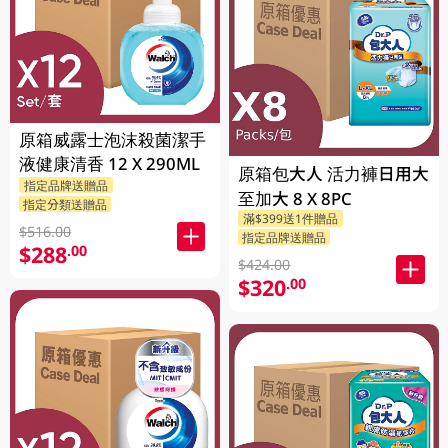
原箱威露士泡沫殺菌潔手
液健康清香 12 X 290ML
原箱包大人 活力褲日用大
指定品牌送贈品
至加大 8 X 8PC
指定分類送贈品
滿$399送1件贈品
$516.00
指定品牌送贈品
$288
.00
$424.00
$320
.00