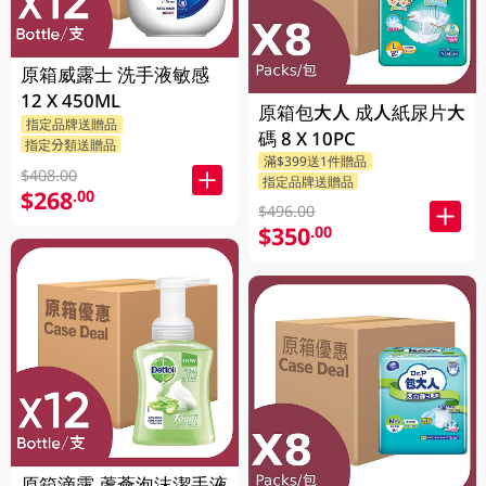
原箱威露士 洗手液敏感
12 X 450ML
原箱包大人 成人紙尿片大
指定品牌送贈品
碼 8 X 10PC
指定分類送贈品
滿$399送1件贈品
$408.00
指定品牌送贈品
$268
.00
$496.00
$350
.00
原箱滴露 蘆薈泡沫潔手液