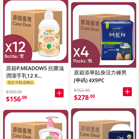
原箱P.MEADOWS 抗菌滋
原箱添寧貼身活力褲男
潤潔手乳12 X
(中碼) 4X9PC
2P.MEADOWS GM
指定分類送贈品
$352.00
$300.00
$278
.00
$156
.00