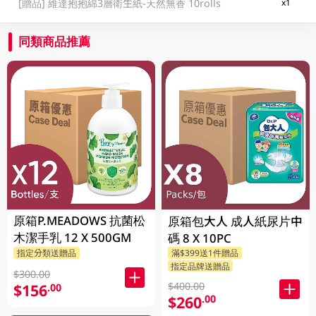
[贈品]
維達抱抱綿3層衛生紙-天然無香 10rolls
x1
同類商品推薦
原箱P.MEADOWS 抗菌松
原箱包大人 成人紙尿片中
木潔手乳 12 X 500GM
碼 8 X 10PC
指定分類送贈品
滿$399送1件贈品
指定品牌送贈品
$300.00
$400.00
$156
.00
$260
.00