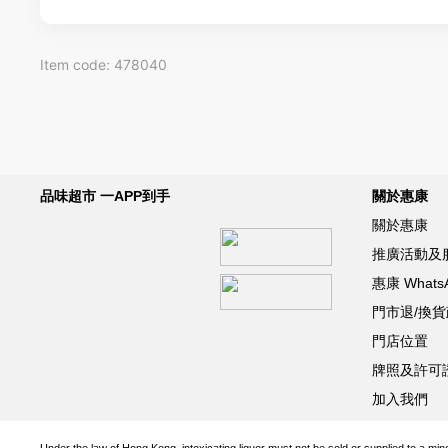
Item code: 478040
品味超市 一APP到手
關於惠康
關於惠康
推廣活動及
惠康 What
門市退/換
門店位置
牌照及許可
加入我們