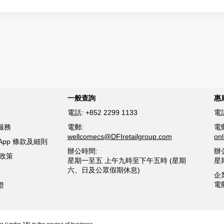
一般查詢
惠
電話:
+852 2299 1133
電
服務
電郵:
電
wellcomecs@DFIretailgroup.com
on
sApp 條款及細則
辦公時間:
辦
貨政策
星期一至五 上午九時至下午五時 (星期
星
六、日及公眾假期休息)
企
電
證