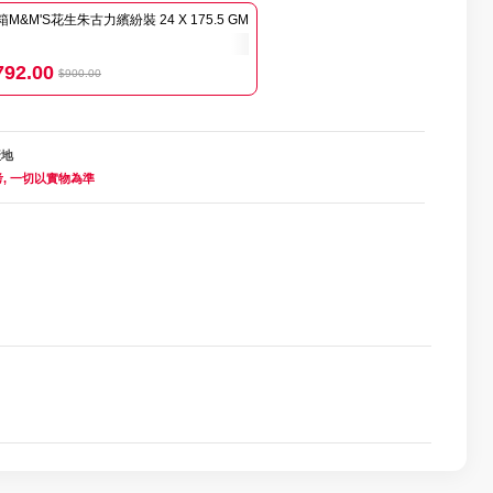
箱M&M'S花生朱古力繽紛裝 24 X 175.5 GM
792.00
$900.00
產地
, 一切以實物為準