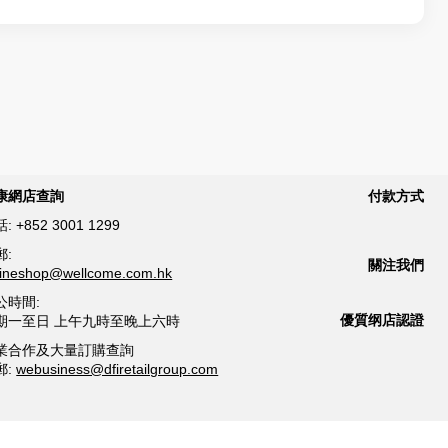
康網店查詢
付款方式
話:
+852 3001 1299
郵:
關注我們
lineshop@wellcome.com.hk
公時間:
優質纲店認證
期一至日 上午九時至晚上六時
業合作及大量訂購查詢
郵:
webusiness@dfiretailgroup.com