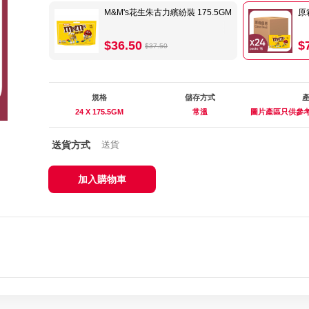
M&M's花生朱古力繽紛裝 175.5GM
原
$36.50
$
$37.50
規格
儲存方式
24 X 175.5GM
常溫
圖片產區只供參考
送貨方式
送貨
加入購物車