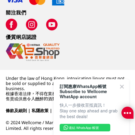
關注我們
優質纲店認證
Under the law of Hong Kong, intoxicating liquor must not
be sold or supplied to a minor (under 18) in the course of
訂閱惠康WhatsApp帳號
business.
Subscribe to Wellcome
根據香港法律，不得在業務過程中，向未成年人 (18 歲以下人士)
WhatApp account
售賣或供應令人醺醉的酒類。
快人一步接收至抵資訊！
條款及細則
|
私隱政策
|
DFI零售集團
Stay one step ahead and grab
the best deals!
© 2024 Wellcome / Market Place. The Dairy Farm Company
連結 WhatsApp 帳號
Limited. All rights reserved.