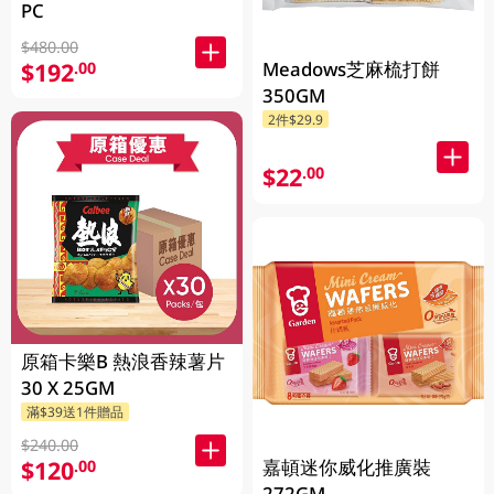
PC
$480.00
Meadows芝麻梳打餅
$192
.00
350GM
2件$29.9
$22
.00
原箱卡樂B 熱浪香辣薯片
30 X 25GM
滿$39送1件贈品
$240.00
嘉頓迷你威化推廣裝
$120
.00
272GM