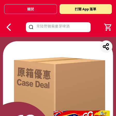
關閉
打開 App 落單
V
alid Until 30 June 2026