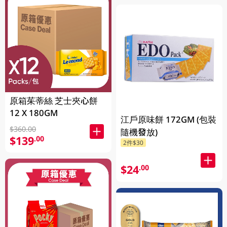
原箱茱蒂絲 芝士夾心餅
12 X 180GM
江戶原味餅 172GM (包裝
$360.00
隨機發放)
$139
.00
2件$30
$24
.00