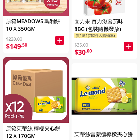
原箱MEADOWS 瑪利餅
固力果 百力滋蕃茄味
10 X 350GM
8BG (包裝隨機發放)
買1送1(加2件入購物車)
$220.00
$149
.50
$35.00
$30
.00
原箱茱蒂絲 檸檬夾心餅
茱蒂絲雷蒙德檸檬夾心餅
12 X 170GM