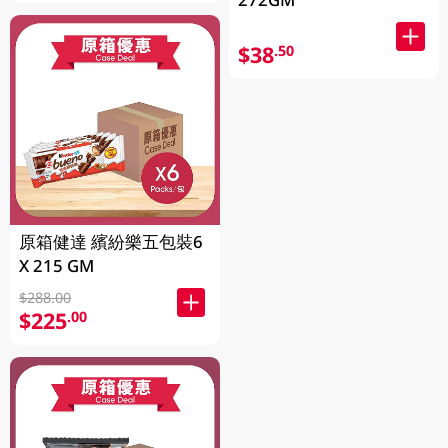
$38
.50
原箱健達 繽紛樂五包裝6
X 215 GM
$288.00
$225
.00