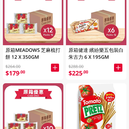
原箱MEADOWS 芝麻梳打
原箱健達 繽紛樂五包裝白
餅 12 X 350GM
朱古力 6 X 195GM
$264.00
$288.00
$179
$225
.00
.00