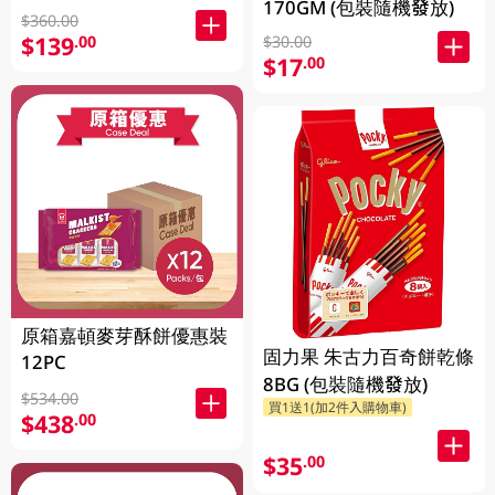
170GM (包裝隨機發放)
$360.00
$139
.00
$30.00
$17
.00
原箱嘉頓麥芽酥餅優惠裝
固力果 朱古力百奇餅乾條
12PC
8BG (包裝隨機發放)
$534.00
買1送1(加2件入購物車)
$438
.00
$35
.00