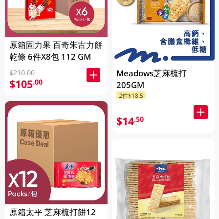
原箱固力果 百奇朱古力餅
乾條 6件X8包 112 GM
Meadows芝麻梳打
$210.00
$105
.00
205GM
2件$18.5
$14
.50
原箱太平 芝麻梳打餅12