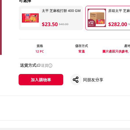
可選擇
太平 芝麻梳打餅 400 GM
原箱太平 芝麻
$23.50
$282.00
$40.00
$
規格
儲存方式
產
12 PC
常溫
圖片產區只供參考,
送貨方式
送貨
加入購物車
同朋友分享