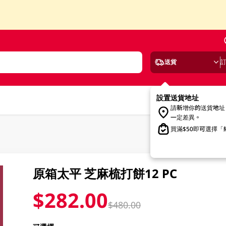
送貨
設置送貨地址
請新增你的送貨地址
一定差異。
買滿$50即可選擇
原箱太平 芝麻梳打餅12 PC
$282.00
$480.00