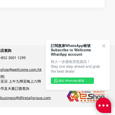
訂閱惠康WhatsApp帳號
Subscribe to Wellcome
網店查詢
付款方式
WhatApp account
+852 3001 1299
快人一步接收至抵資訊！
Stay one step ahead and grab
關注我們
eshop@wellcome.com.hk
the best deals!
間:
至日 上午九時至晚上六時
連結 WhatsApp 帳號
優質纲店認證
合作及大量訂購查詢
business@dfiretailgroup.com