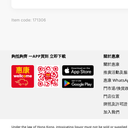
Item code: 171306
夠抵夠齊 一APP買到 立即下載
關於惠康
關於惠康
推廣活動及服
惠康 Whats
門市退/換貨
門店位置
牌照及許可證
加入我們
Under the law of Hong Kong, intoxicating liquor must not be sold or supplied t