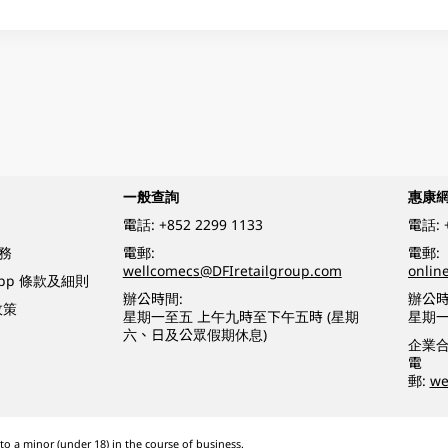
一般查詢
惠康
電話:
+852 2299 1133
電話:
務
電郵:
電郵:
wellcomecs@DFIretailgroup.com
onlin
App 條款及細則
辦公時間:
辦公時
政策
星期一至五 上午九時至下午五時 (星期
星期一
六、日及公眾假期休息)
企業
電
郵:
we
o a minor (under 18) in the course of business.