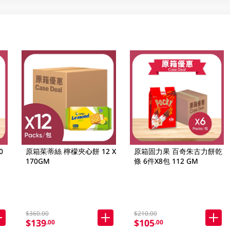
0
原箱茱蒂絲 檸檬夾心餅 12 X
原箱固力果 百奇朱古力餅乾
170GM
條 6件X8包 112 GM
$360.00
$210.00
$139
$105
.00
.00