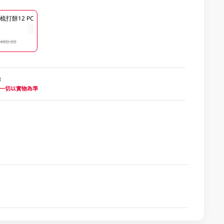
梳打餅12 PC
480.00
地
 一切以實物為準