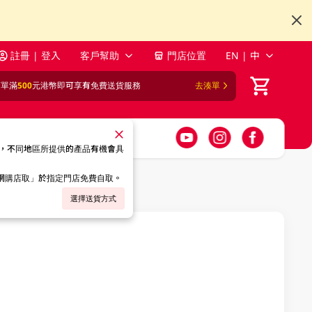
註冊 | 登入
客戶幫助
門店位置
EN | 中
訂單滿
500
元港幣即可享有免費送貨服務
去湊單
，不同地區所提供的產品有機會具
「網購店取」於指定門店免費自取。
選擇送貨方式