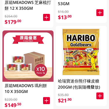
原箱MEADOWS 芝麻梳打
53GM
餅 12 X 350GM
$16.00
$13
.00
$264.00
$179
.00
哈瑞寶迷你熊仔橡皮糖
原箱MEADOWS 瑪利餅
200GM (包裝隨機發放)
10 X 350GM
$35.80
$21
.90
$220.00
$149
.50