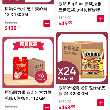
原箱 Big Foot 喜瑪拉雅
原箱茱蒂絲 芝士夾心餅
鹽糖超冰涼薄荷檸檬味
12 X 180GM
12 X 15GM
$108.00
$45
.00
$360.00
$139
.00
原箱哈瑞寶 迷你熊仔橡皮
原箱固力果 百奇朱古力餅
糖 24 X 200 GM
乾條 6件X8包 112 GM
$859.20
$468
.00
$210.00