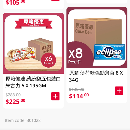
$105
.00
原箱 薄荷糖強勁薄荷 8 X
原箱健達 繽紛樂五包裝白
34G
朱古力 6 X 195GM
$136.00
$114
.00
$288.00
$225
.00
Item code: 301028