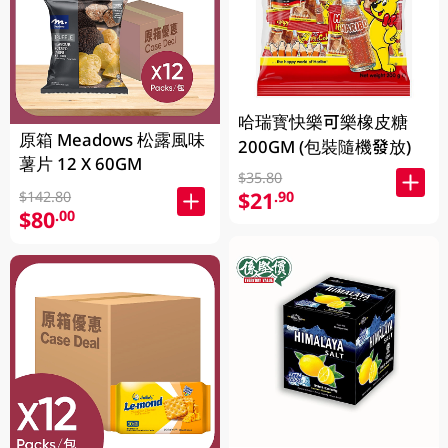
哈瑞寳快樂可樂橡皮糖
原箱 Meadows 松露風味
200GM (包裝隨機發放)
薯片 12 X 60GM
$35.80
$21
.90
$142.80
$80
.00