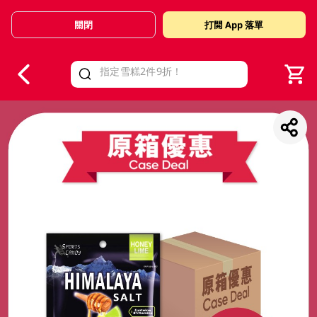
關閉
打開 App 落單
V
alid Until 30 June 2026