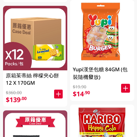
Yupi漢堡包糖 84GM (包
原箱茱蒂絲 檸檬夾心餅
裝隨機發放)
12 X 170GM
$19.90
$14
.90
$360.00
$139
.00