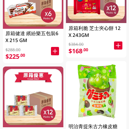
原箱利脆 芝士夾心餅 12
原箱健達 繽紛樂五包裝6
X 243GM
X 215 GM
$384.00
$168
.00
$288.00
$225
.00
明治青提朱古力橡皮糖