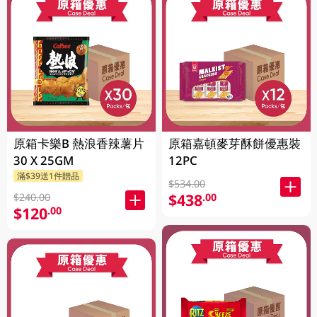
原箱卡樂B 熱浪香辣薯片
原箱嘉頓麥芽酥餅優惠裝
30 X 25GM
12PC
滿$39送1件贈品
$534.00
$438
.00
$240.00
$120
.00