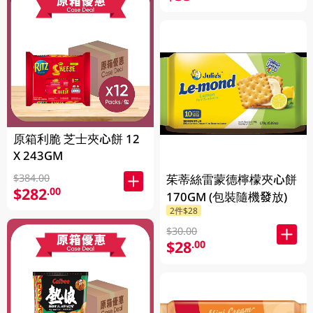
原箱利脆 芝士夾心餅 12
X 243GM
茱蒂絲雷蒙德檸檬夾心餅
$384.00
$282
.00
170GM (包裝隨機發放)
2件$28
$30.00
$28
.00