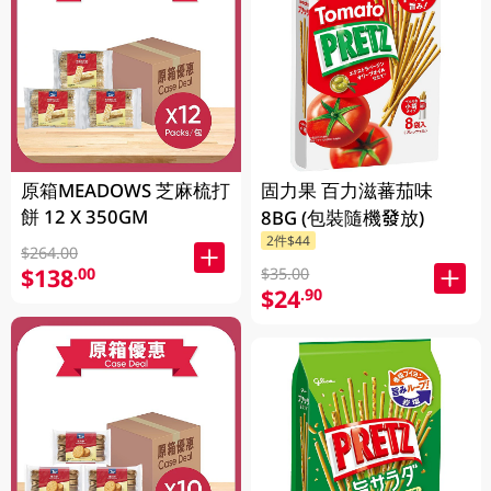
原箱MEADOWS 芝麻梳打
固力果 百力滋蕃茄味
餅 12 X 350GM
8BG (包裝隨機發放)
2件$44
$264.00
$138
.00
$35.00
$24
.90