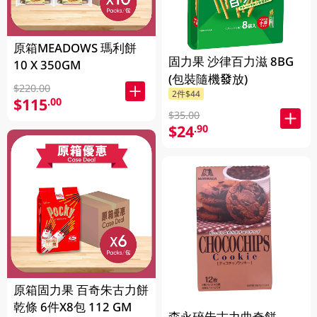
原箱MEADOWS 瑪利餅
固力果 沙律百力滋 8BG
10 X 350GM
(包裝隨機發放)
$220.00
2件$44
$115
.00
$35.00
$24
.90
原箱固力果 百奇朱古力餅
乾條 6件X8包 112 GM
森永碎朱古力曲奇餅