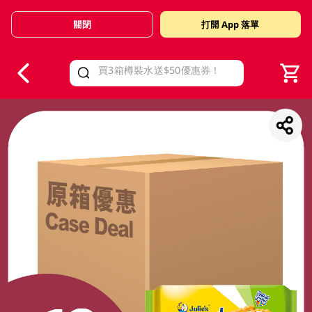
關閉
打開 App 落單
V
alid Until 30 June 2026