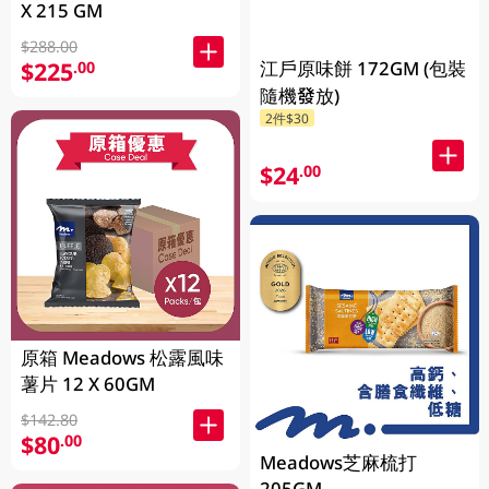
X 215 GM
$288.00
江戶原味餅 172GM (包裝
$225
.00
隨機發放)
2件$30
$24
.00
原箱 Meadows 松露風味
薯片 12 X 60GM
$142.80
$80
.00
Meadows芝麻梳打
205GM