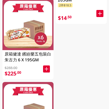
2件$18.5
$14
.50
原箱健達 繽紛樂五包裝白
朱古力 6 X 195GM
$288.00
$225
.00