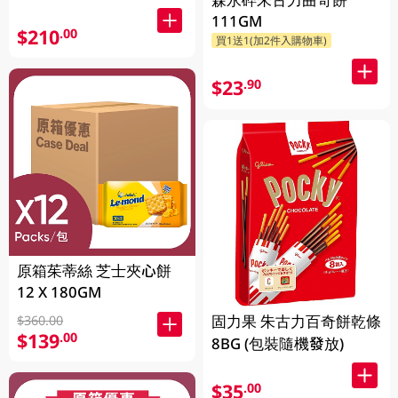
111GM
$210
.00
買1送1(加2件入購物車)
$23
.90
原箱茱蒂絲 芝士夾心餅
12 X 180GM
固力果 朱古力百奇餅乾條
$360.00
$139
.00
8BG (包裝隨機發放)
$35
.00