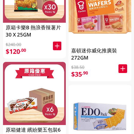
原箱卡樂B 熱浪香辣薯片
30 X 25GM
$240.00
嘉頓迷你威化推廣裝
$120
.00
272GM
$38.50
$35
.90
原箱健達 繽紛樂五包裝6