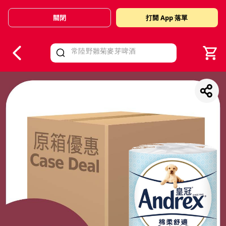
關閉
打開 App 落單
V
alid Until 30 June 2026