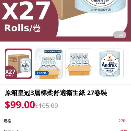
1/4
原箱皇冠3層棉柔舒適衛生紙 27卷裝
$99.00
$105.00
規格
27RL