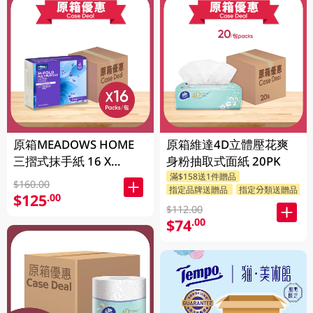
原箱MEADOWS HOME
原箱維達4D立體壓花爽
三摺式抹手紙 16 X
身粉抽取式面紙 20PK
250PC
滿$158送1件贈品
$160.00
指定品牌送贈品
指定分類送贈品
$125
.00
$112.00
$74
.00