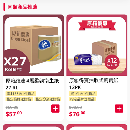
同類商品推薦
原箱得寶抽取式廚房紙
原箱維達 4層柔韌衛生紙
12PK
27 RL
滿$158送1件贈品
買1件送1件贈品
指定品牌送贈品
指定分類送贈品
指定品牌送贈品
$69.00
$90.00
$57
$76
.00
.00