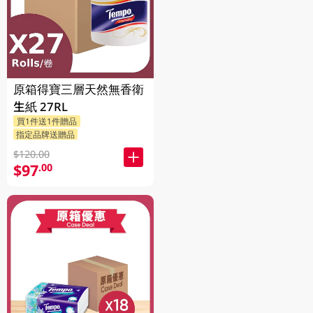
原箱得寶三層天然無香衛
生紙 27RL
買1件送1件贈品
指定品牌送贈品
$120.00
$97
.00