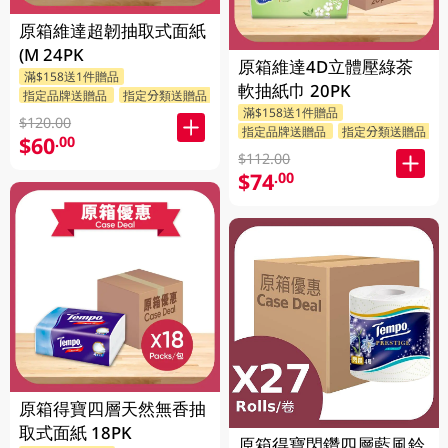
原箱維達超韌抽取式面紙
(M 24PK
原箱維達4D立體壓綠茶
滿$158送1件贈品
軟抽紙巾 20PK
指定品牌送贈品
指定分類送贈品
滿$158送1件贈品
$120.00
指定品牌送贈品
指定分類送贈品
$60
.00
$112.00
$74
.00
原箱得寶四層天然無香抽
取式面紙 18PK
原箱得寶閃鑽四層藍風鈴