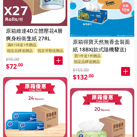
原箱維達4D立體壓花4層
爽身粉衛生紙 27RL
原箱得寶天然無香盒裝面
滿$158送1件贈品
紙 18BX(款式隨機發送)
指定品牌送贈品
指定分類送贈品
買1件送1件贈品
$95.00
指定品牌送贈品
$72
.00
$155.00
$132
.00