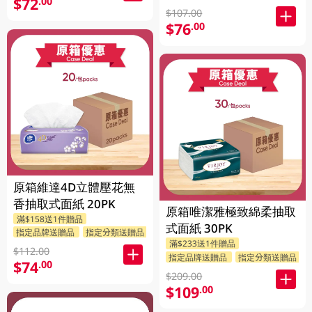
$72
.00
$107.00
$76
.00
原箱維達4D立體壓花無
香抽取式面紙 20PK
原箱唯潔雅極致綿柔抽取
滿$158送1件贈品
式面紙 30PK
指定品牌送贈品
指定分類送贈品
滿$233送1件贈品
$112.00
指定品牌送贈品
指定分類送贈品
$74
.00
$209.00
$109
.00