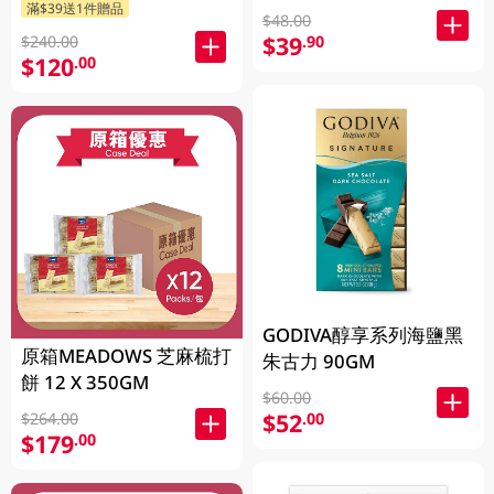
滿$39送1件贈品
$48.00
$39
.90
$240.00
$120
.00
GODIVA醇享系列海鹽黑
原箱MEADOWS 芝麻梳打
朱古力 90GM
餅 12 X 350GM
$60.00
$52
.00
$264.00
$179
.00