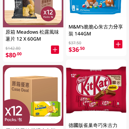
M&M's脆脆心朱古力分享
原箱 Meadows 松露風味
裝 144GM
薯片 12 X 60GM
$37.50
$36
.50
$142.80
$80
.00
德國版雀巢奇巧朱古力