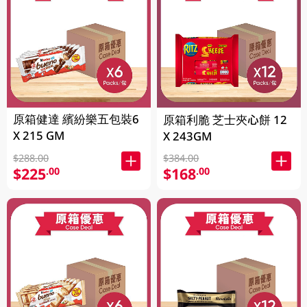
原箱健達 繽紛樂五包裝6
原箱利脆 芝士夾心餅 12
X 215 GM
X 243GM
$288.00
$384.00
$225
$168
.00
.00