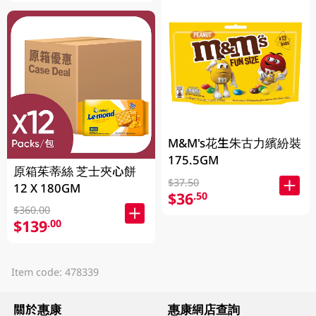
M&M's花生朱古力繽紛裝
175.5GM
原箱茱蒂絲 芝士夾心餅
$37.50
12 X 180GM
$36
.50
$360.00
$139
.00
Item code: 478339
關於惠康
惠康網店查詢