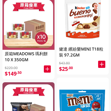
健達 繽紛樂MINI T18粒
原箱MEADOWS 瑪利餅
裝 97.2GM
10 X 350GM
$43.80
$25
.00
$220.00
$149
.50