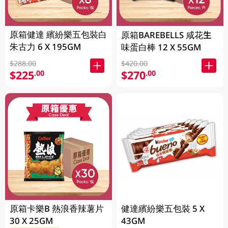
原箱健達 繽紛樂五包裝白
原箱BAREBELLS 咸花生
朱古力 6 X 195GM
味蛋白棒 12 X 55GM
$288.00
$420.00
$225
$270
.00
.00
原箱卡樂B 熱浪香辣薯片
健達繽紛樂五包裝 5 X
30 X 25GM
43GM