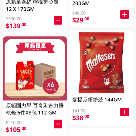
原箱茱蒂絲 檸檬夾心餅
200GM
12 X 170GM
$46.50
$29
.90
$360.00
$139
.00
麥提莎繽紛裝 144GM
原箱固力果 百奇朱古力餅
$41.00
乾條 6件X8包 112 GM
$38
.00
$210.00
$105
.00