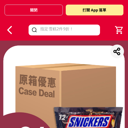
關閉
打開 App 落單
V
alid Until 30 June 2026