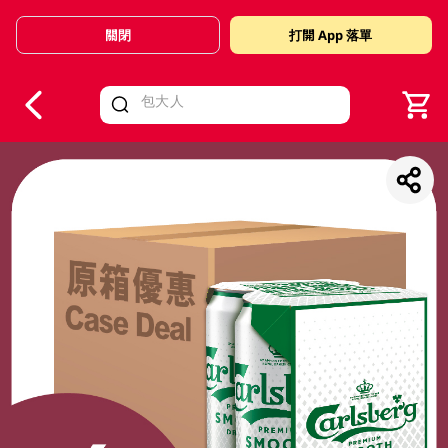
關閉
打開 App 落單
V
alid Until 30 June 2026