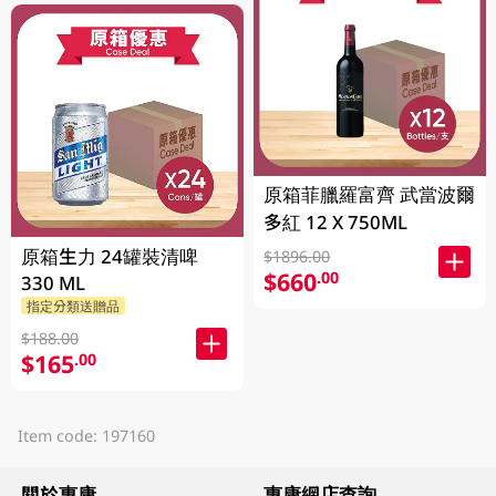
原箱菲臘羅富齊 武當波爾
多紅 12 X 750ML
原箱生力 24罐裝清啤
$1896.00
$660
.00
330 ML
指定分類送贈品
$188.00
$165
.00
Item code: 197160
關於惠康
惠康網店查詢