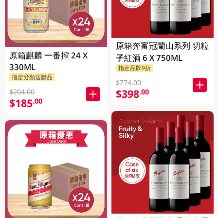
原箱奔富冠蘭山系列 切粒
原箱麒麟 一番搾 24 X
子紅酒 6 X 750ML
330ML
指定品牌9折
指定分類送贈品
$774.00
$398
.00
$204.00
$185
.00