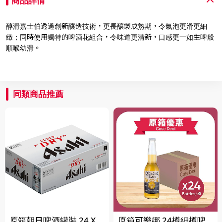
商品詳情
醇滑嘉士伯透過創新釀造技術，更長釀製成熟期，令氣泡更滑更細
緻；同時使用獨特的啤酒花組合，令味道更清新，口感更一如生啤般
順喉幼滑。
同類商品推薦
原箱朝日啤酒罐裝 24 X
原箱可樂娜 24樽細樽啤