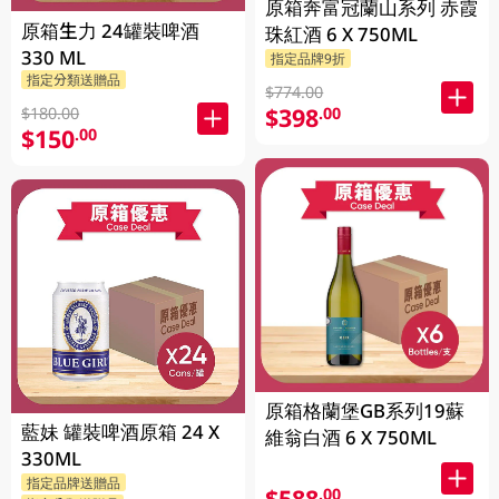
原箱奔富冠蘭山系列 赤霞
原箱生力 24罐裝啤酒
珠紅酒 6 X 750ML
330 ML
指定品牌9折
指定分類送贈品
$774.00
$398
.00
$180.00
$150
.00
原箱格蘭堡GB系列19蘇
藍妹 罐裝啤酒原箱 24 X
維翁白酒 6 X 750ML
330ML
指定品牌送贈品
$588
.00