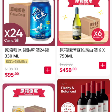
原箱藍冰 罐裝啤酒24罐
原箱蠔灣蘇維翁白酒 6 X
330 ML
750ML
指定分類送贈品
$786.00
$450
.00
$108.00
$95
.00