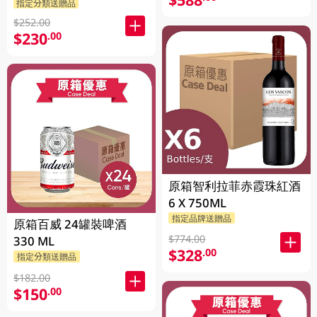
指定分類送贈品
$252.00
$230
.00
原箱智利拉菲赤霞珠紅酒
6 X 750ML
指定品牌送贈品
原箱百威 24罐裝啤酒
$774.00
330 ML
$328
.00
指定分類送贈品
$182.00
$150
.00