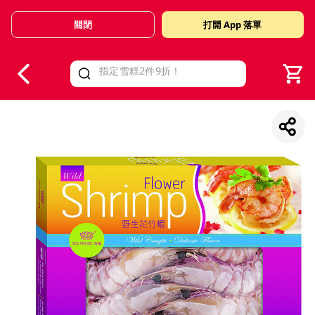
關閉
打開 App 落單
V
alid Until 30 June 2026