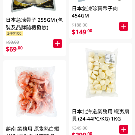
日本急凍珍寶帶子肉
454GM
日本急凍帶子 255GM (包
$188.00
裝及品牌隨機發放)
$149
.00
2件$100
$90.00
$69
.00
日本北海道業務用 蝦夷扇
貝 (24-44PC/KG) 1KG
越南 業務用 原隻熟白蝦
$349.00
$299
.00