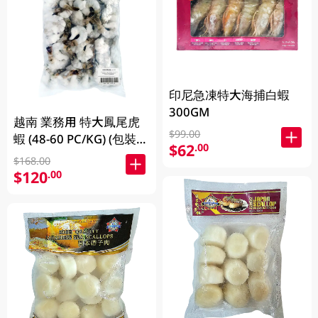
印尼急凍特大海捕白蝦
300GM
越南 業務用 特大鳳尾虎
$99.00
蝦 (48-60 PC/KG) (包裝及
$62
.00
品牌隨機發放)
$168.00
$120
.00