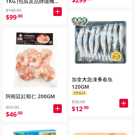
1KG (包裝及品牌隨機發
放)
$148.00
$99
.00
加拿大急凍多春魚
120GM
2件$24
阿根廷紅蝦仁 200GM
$30.00
$55.00
$12
.90
$46
.00