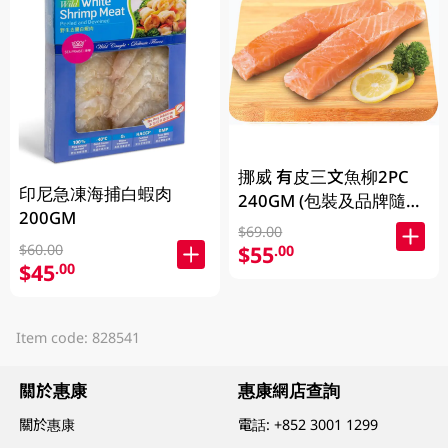
挪威 有皮三文魚柳2PC
印尼急凍海捕白蝦肉
240GM (包裝及品牌隨機
200GM
發放)
$69.00
$60.00
$55
.00
$45
.00
Item code: 828541
關於惠康
惠康網店查詢
關於惠康
電話:
+852 3001 1299