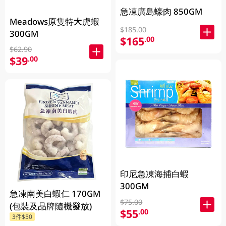
急凍廣島蠔肉 850GM
Meadows原隻特大虎蝦
$185.00
300GM
$165
.00
$62.90
$39
.00
印尼急凍海捕白蝦
300GM
急凍南美白蝦仁 170GM
$75.00
(包裝及品牌隨機發放)
$55
.00
3件$50