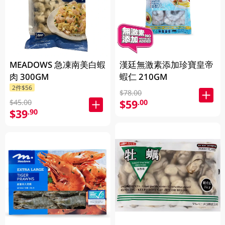
MEADOWS 急凍南美白蝦
漢廷無激素添加珍寶皇帝
肉 300GM
蝦仁 210GM
2件$56
$78.00
$59
.00
$45.00
$39
.90