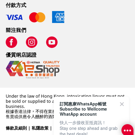
付款方式
關注我們
優質纲店認證
Under the law of Hong Kong, intoxicating liquor must not
be sold or supplied to a minor (under 18) in the course of
訂閱惠康WhatsApp帳號
business.
Subscribe to Wellcome
根據香港法律，不得在業務過程中，向未成年人 (18 歲以下人士)
WhatApp account
售賣或供應令人醺醉的酒類。
快人一步接收至抵資訊！
條款及細則
|
私隱政策
|
DFI零售集團
Stay one step ahead and grab
the best deals!