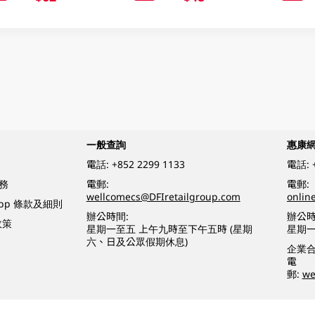
一般查詢
惠康
電話:
+852 2299 1133
電話:
務
電郵:
電郵:
wellcomecs@DFIretailgroup.com
onlin
App 條款及細則
辦公時間:
辦公時
政策
星期一至五 上午九時至下午五時 (星期
星期一
六、日及公眾假期休息)
企業
電
郵:
we