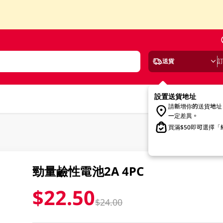
送貨
設置送貨地址
請新增你的送貨地址
一定差異。
買滿$50即可選擇
勁量鹼性電池2A 4PC
$22.50
$24.00