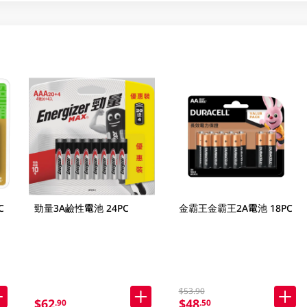
C
勁量3A鹼性電池 24PC
金霸王金霸王2A電池 18PC
$53.90
$62
$48
.90
.50