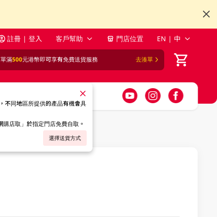
註冊 | 登入
客戶幫助
門店位置
EN | 中
訂單滿
500
元港幣即可享有免費送貨服務
去湊單
，不同地區所提供的產品有機會具
「網購店取」於指定門店免費自取。
選擇送貨方式