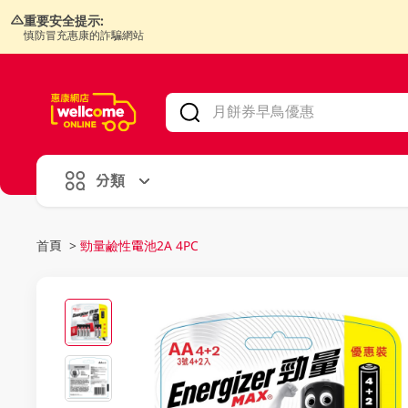
重要安全提示:
慎防冒充惠康的詐騙網站
V
alid Until 30 June 2026
分類
首頁
>
勁量鹼性電池2A 4PC