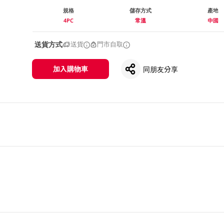
規格
儲存方式
產地
4PC
常溫
中國
送貨方式
送貨
門市自取
加入購物車
同朋友分享