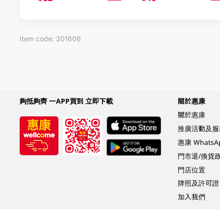
Item code: 301606
夠抵夠齊 一APP買到 立即下載
關於惠康
關於惠康
推廣活動及服
惠康 Whats
門市退/換貨
門店位置
牌照及許可證
加入我們