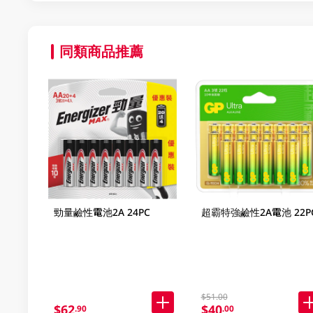
同類商品推薦
勁量鹼性電池2A 24PC
超霸特強鹼性2A電池 22P
$51.00
$62
$40
.90
.00