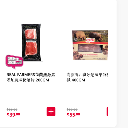
REAL FARMERS荷蘭無激素
高雲牌西班牙急凍栗飼豬梅
添加急凍豬腩片 200GM
扒 400GM
$53.00
$59.00
$39
$55
.00
.00