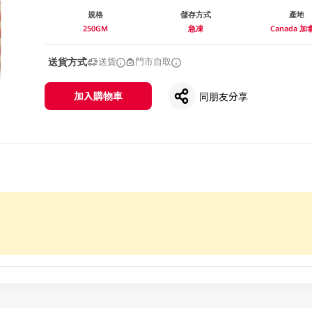
規格
儲存方式
產地
250GM
急凍
Canada 
送貨方式
送貨
門市自取
加入購物車
同朋友分享