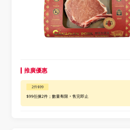
推廣優惠
2件$99
$99任揀2件；數量有限，售完即止