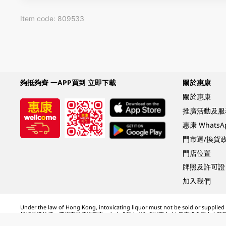
Item code: 809533
夠抵夠齊 一APP買到 立即下載
關於惠康
關於惠康
推廣活動及服
惠康 Whats
門市退/換貨
門店位置
牌照及許可證
加入我們
Under the law of Hong Kong, intoxicating liquor must not be sold or supplied t
根據香港法律，不得在業務過程中，向未成年人 (18 歲以下人士) 售賣或供應令人醺