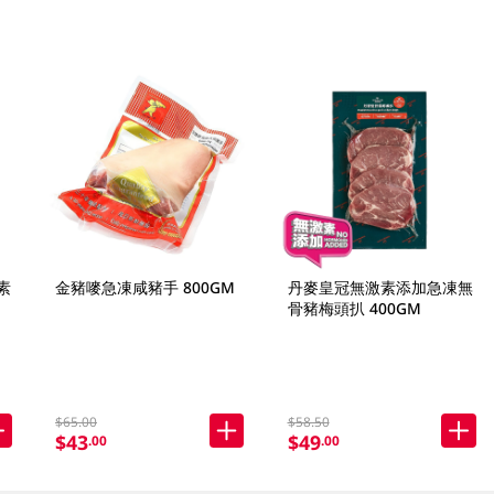
素
金豬嘜急凍咸豬手 800GM
丹麥皇冠無激素添加急凍無
骨豬梅頭扒 400GM
$65.00
$58.50
$43
$49
.00
.00