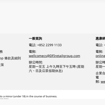
一般查詢
惠康
電話:
+852 2299 1133
電話:
務
電郵:
電郵:
wellcomecs@DFIretailgroup.com
onlin
App 條款及細則
辦公時間:
辦公時
政策
星期一至五 上午九時至下午五時 (星期
星期一
六、日及公眾假期休息)
企業
電
郵:
we
o a minor (under 18) in the course of business.
醉的酒類。