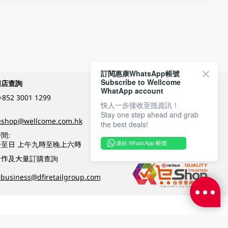
訂閱惠康WhatsApp帳號
Subscribe to Wellcome
網店查詢
付款方式
WhatApp account
+852 3001 1299
快人一步接收至抵資訊！
Stay one step ahead and grab
關注我們
eshop@wellcome.com.hk
the best deals!
間:
至日 上午九時至晚上六時
連結 WhatsApp 帳號
優質纲店認證
合作及大量訂購查詢
business@dfiretailgroup.com
條款及細則
|
私隱政策
|
DFI零售集團