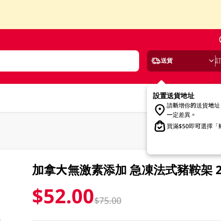
送貨
設置送貨地址
請新增你的送貨地址
一定差異。
買滿$50即可選擇
加拿大無激素添加 急凍法式豬鞍架 2
$52.00
$75.00