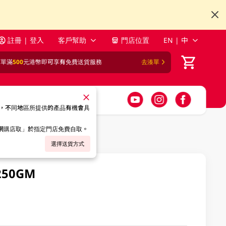
註冊 | 登入
客戶幫助
門店位置
EN | 中
訂單滿
500
元港幣即可享有免費送貨服務
去湊單
，不同地區所提供的產品有機會具
「網購店取」於指定門店免費自取。
選擇送貨方式
50GM