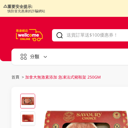
重要安全提示:
慎防冒充惠康的詐騙網站
V
alid Until 30 June 2026
分類
首頁
>
加拿大無激素添加 急凍法式豬鞍架 250GM