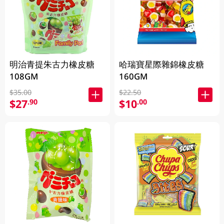
明治青提朱古力橡皮糖
哈瑞寶星際雜錦橡皮糖
108GM
160GM
$35.00
$22.50
$27
$10
.90
.00