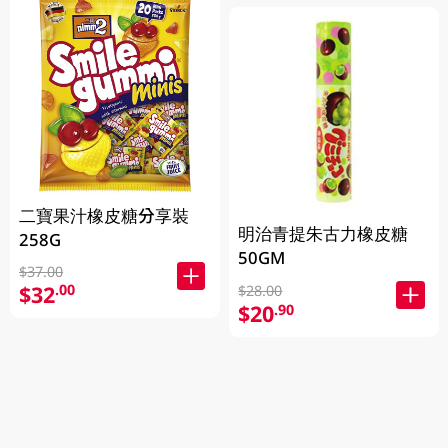
二寶果汁橡皮糖分享裝
明治青提朱古力橡皮糖
258G
50GM
$37.00
$32
.00
$28.00
$20
.90