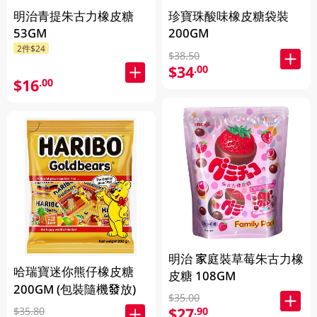
明治青提朱古力橡皮糖
珍寶珠酸味橡皮糖袋裝
53GM
200GM
2件$24
$38.50
$34
.00
$16
.00
明治 家庭裝草莓朱古力橡
哈瑞寶迷你熊仔橡皮糖
皮糖 108GM
200GM (包裝隨機發放)
$35.00
$27
.90
$35.80