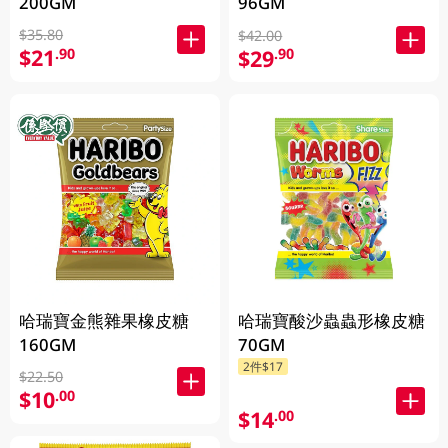
200GM
96GM
$35.80
$42.00
$21
$29
.90
.90
哈瑞寶金熊雜果橡皮糖
哈瑞寶酸沙蟲蟲形橡皮糖
160GM
70GM
2件$17
$22.50
$10
.00
$14
.00