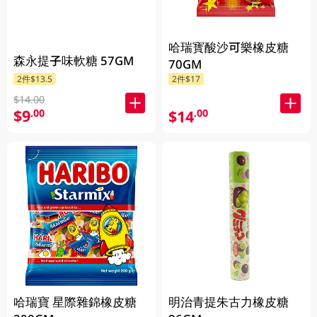
哈瑞寳酸沙可樂橡皮糖
森永提子味軟糖 57GM
70GM
2件$13.5
2件$17
$14.00
$9
$14
.00
.00
哈瑞寶 星際雜錦橡皮糖
明治青提朱古力橡皮糖