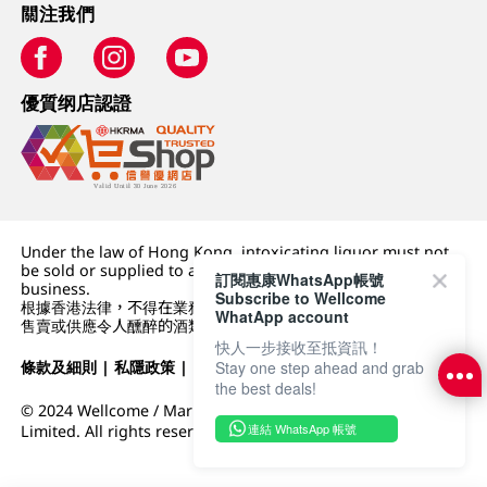
關注我們
優質纲店認證
Under the law of Hong Kong, intoxicating liquor must not
be sold or supplied to a minor (under 18) in the course of
訂閱惠康WhatsApp帳號
business.
Subscribe to Wellcome
根據香港法律，不得在業務過程中，向未成年人 (18 歲以下人士)
WhatApp account
售賣或供應令人醺醉的酒類。
快人一步接收至抵資訊！
條款及細則
|
私隱政策
|
DFI零售集團
Stay one step ahead and grab
the best deals!
© 2024 Wellcome / Market Place. The Dairy Farm Company
連結 WhatsApp 帳號
Limited. All rights reserved.