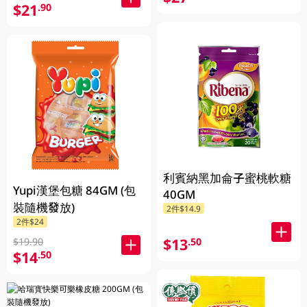
$21
.90
利賓納黑加侖子蜜桃軟糖
Yupi漢堡包糖 84GM (包
40GM
裝隨機發放)
2件$14.9
2件$24
$13
.50
$19.90
$14
.50