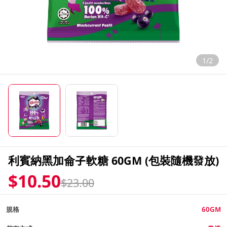
1/2
利賓納黑加侖子軟糖 60GM (包裝隨機發放)
$10.50
$23.00
規格
60GM