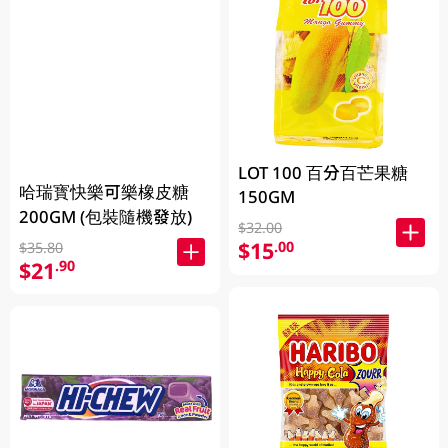
LOT 100 百分百芒果糖
哈瑞寳快樂可樂橡皮糖
150GM
200GM (包裝隨機發放)
$32.00
$15
.00
$35.80
$21
.90