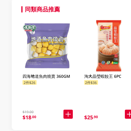
同類商品推薦
四海地道魚肉燒賣 360GM
淘大晶瑩蝦餃王 6PC
2件$26
2件$36
$19.00
$18
$25
.00
.90