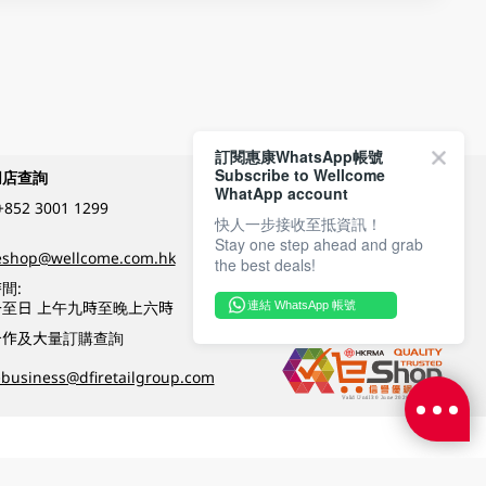
訂閱惠康WhatsApp帳號
Subscribe to Wellcome
網店查詢
付款方式
WhatApp account
+852 3001 1299
快人一步接收至抵資訊！
Stay one step ahead and grab
關注我們
eshop@wellcome.com.hk
the best deals!
間:
至日 上午九時至晚上六時
連結 WhatsApp 帳號
優質纲店認證
合作及大量訂購查詢
business@dfiretailgroup.com
條款及細則
|
私隱政策
|
DFI零售集團