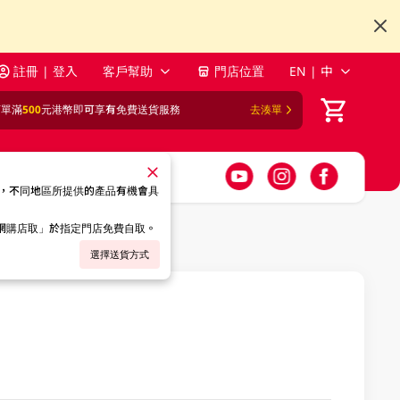
註冊 | 登入
客戶幫助
門店位置
EN | 中
訂單滿
500
元港幣即可享有免費送貨服務
去湊單
，不同地區所提供的產品有機會具
「網購店取」於指定門店免費自取。
選擇送貨方式