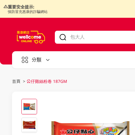
重要安全提示:
慎防冒充惠康的詐騙網站
V
alid Until 30 June 2026
分類
首頁
>
公仔雞絲粉卷 187GM