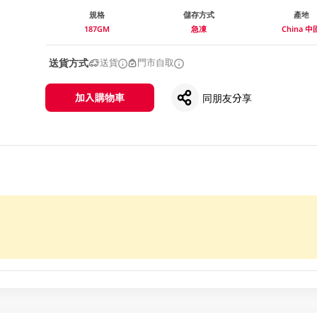
規格
儲存方式
產地
187GM
急凍
China 中
送貨方式
送貨
門市自取
加入購物車
同朋友分享