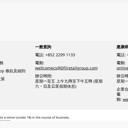
一般查詢
惠康
電話:
+852 2299 1133
電話:
務
電郵:
電郵:
wellcomecs@DFIretailgroup.com
onlin
App 條款及細則
辦公時間:
辦公時
政策
星期一至五 上午九時至下午五時 (星期
星期一
六、日及公眾假期休息)
企業
電
郵:
we
o a minor (under 18) in the course of business.
醉的酒類。