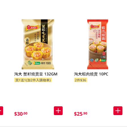
淘大 蟹籽燒賣皇 132GM
淘大蝦肉燒賣 10PC
買1送1(加2件入購物車)
2件$36
$30
$25
.00
.90