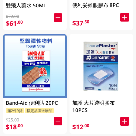
便利妥雞眼膠布 8PC
雙飛人藥水 50ML
$72.00
$37
.50
$61
.00
Band-Aid 便利貼 20PC
加護 大片透明膠布
10PCS
滿2件9折
指定品牌送贈品
$25.00
$18
$12
.00
.00