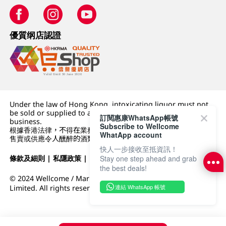
優質纲店認證
Under the law of Hong Kong, intoxicating liquor must not
be sold or supplied to a minor (under 18) in the course of
訂閱惠康WhatsApp帳號
business.
Subscribe to Wellcome
根據香港法律，不得在業務過程中，向未成年人 (18 歲以下人士)
WhatApp account
售賣或供應令人醺醉的酒類。
快人一步接收至抵資訊！
條款及細則
|
私隱政策
|
DFI零售集團
Stay one step ahead and grab
the best deals!
© 2024 Wellcome / Market Place. The Dairy Farm Company
連結 WhatsApp 帳號
Limited. All rights reserved.