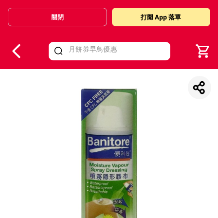
關閉
打開 App 落單
V
alid Until 30 June 2026