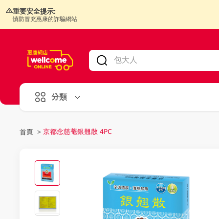
重要安全提示:
慎防冒充惠康的詐騙網站
V
alid Until 30 June 2026
分類
京都念慈菴銀翹散 4PC
首頁
>