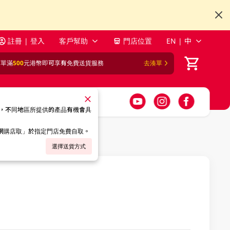
註冊 | 登入
客戶幫助
門店位置
EN | 中
訂單滿
500
元港幣即可享有免費送貨服務
去湊單
，不同地區所提供的產品有機會具
「網購店取」於指定門店免費自取。
選擇送貨方式