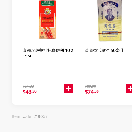
京都念慈菴批把膏便利 10 X
黃道益活絡油 50毫升
15ML
$51.00
$89.90
$43
$74
.50
.00
Item code: 218057