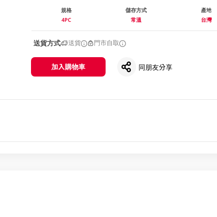
規格
儲存方式
產地
4PC
常溫
台灣
送貨方式
送貨
門市自取
加入購物車
同朋友分享