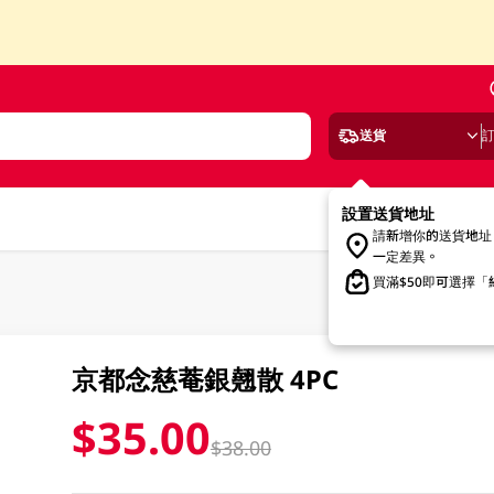
送貨
設置送貨地址
請新增你的送貨地址
一定差異。
買滿$50即可選擇
京都念慈菴銀翹散 4PC
$35.00
$38.00