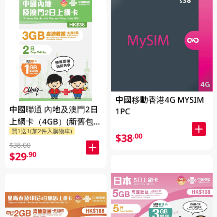
中國移動香港4G MYSIM
中國聯通 內地及澳門2日
1PC
上網卡（4GB）(新舊包裝
買1送1(加2件入購物車)
隨機發貨)
$38
.00
$38.00
$29
.90