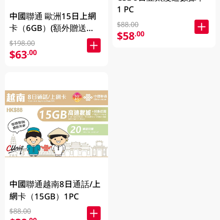
1 PC
中國聯通 歐洲15日上網
$88.00
卡（6GB）(額外贈送
$58
.00
2GB）(新舊包裝隨機發
$198.00
貨)
$63
.00
中國聯通越南8日通話/上
網卡（15GB）1PC
$88.00