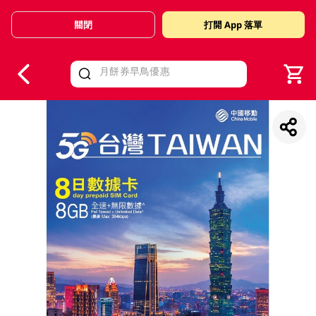
關閉
打開 App 落單
V
alid Until 30 June 2026