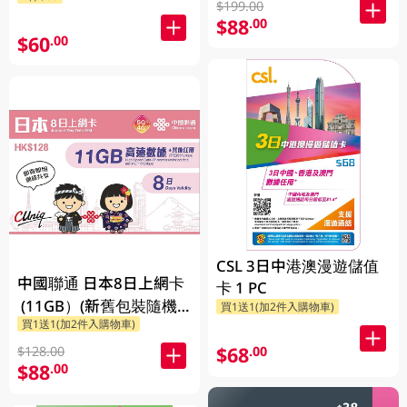
$199.00
$88
.00
$60
.00
CSL 3日中港澳漫遊儲值
中國聯通 日本8日上網卡
卡 1 PC
(11GB）(新舊包裝隨機
買1送1(加2件入購物車)
買1送1(加2件入購物車)
發貨)
$68
.00
$128.00
$88
.00