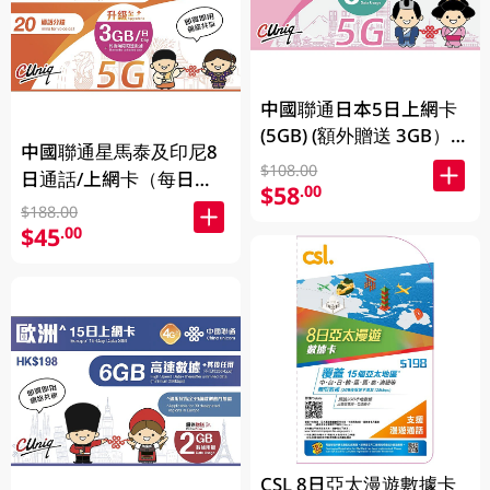
中國聯通日本5日上網卡
(5GB) (額外贈送 3GB）
中國聯通星馬泰及印尼8
(新舊包裝隨機發貨) 1PC
$108.00
日通話/上網卡（每日
$58
.00
3GB）(新舊包裝隨機發
$188.00
貨)1PC
$45
.00
CSL 8日亞太漫遊數據卡