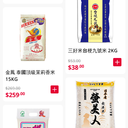
三好米台梗九號米 2KG
$53.00
$38
.00
金鳳 泰國頂級茉莉香米
15KG
$269.00
$259
.00