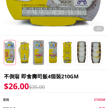
1/7
不倒翁 即食壽司飯4個裝210GM
$26.00
$35.00
規格
210GM