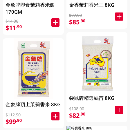
金象牌即食茉莉香米飯
金香茉莉香米王 8KG
170GM
$97.90
$85
.90
$14.00
$11
.90
袋鼠牌精選絲苗 8KG
金象牌頂上茉莉香米 8KG
$108.90
$82
.90
$112.90
$99
.90