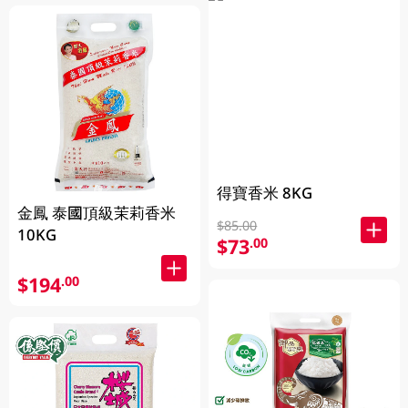
得寶香米 8KG
金鳳 泰國頂級茉莉香米
$85.00
10KG
$73
.00
$194
.00