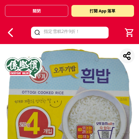
關閉
打開 App 落單
V
alid Until 30 June 2026