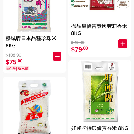
御品皇優質泰國茉莉香米
8KG
櫻城牌日本品種珍珠米
$93.00
8KG
$79
.00
$108.90
$75
.00
頭1件|新人價
好運牌特選優質香米 8KG