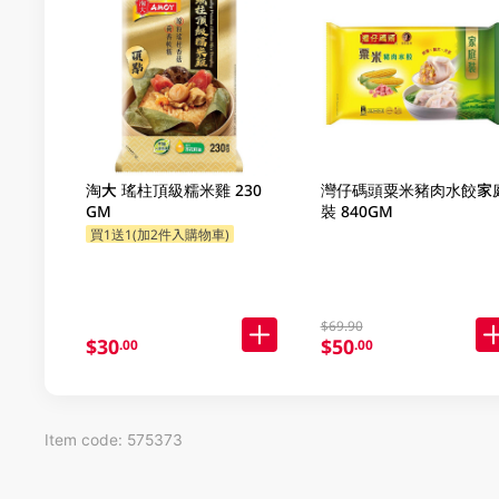
淘大 瑤柱頂級糯米雞 230
灣仔碼頭粟米豬肉水餃家
GM
裝 840GM
買1送1(加2件入購物車)
$69.90
$30
$50
.00
.00
Item code: 575373