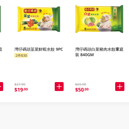
庭
灣仔碼頭韮菜鮮蝦水餃 9PC
灣仔碼頭白菜豬肉水餃家庭
裝 840GM
2件$30
$27.90
$69.90
$19
$50
.90
.00