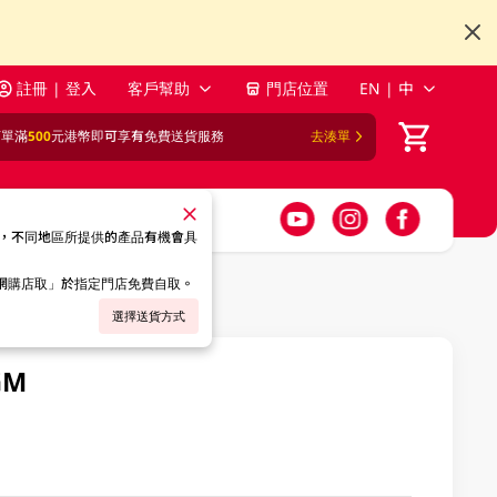
註冊 | 登入
客戶幫助
門店位置
EN | 中
訂單滿
500
元港幣即可享有免費送貨服務
去湊單
，不同地區所提供的產品有機會具
「網購店取」於指定門店免費自取。
選擇送貨方式
GM