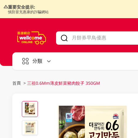
重要安全提示:
慎防冒充惠康的詐騙網站
V
alid Until 30 June 2026
分類
首頁
>
三祖0.6Mm薄皮鮮菜豬肉餃子 350GM