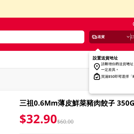
送貨
設置送貨地址
請新增你的送貨地址
一定差異。
買滿$50即可選擇
三祖0.6Mm薄皮鮮菜豬肉餃子 350
$32.90
$60.00