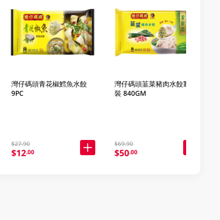
灣仔碼頭青花椒鱈魚水餃
灣仔碼頭韮菜豬肉水餃家庭
9PC
裝 840GM
$27.90
$69.90
$12
$50
.00
.00