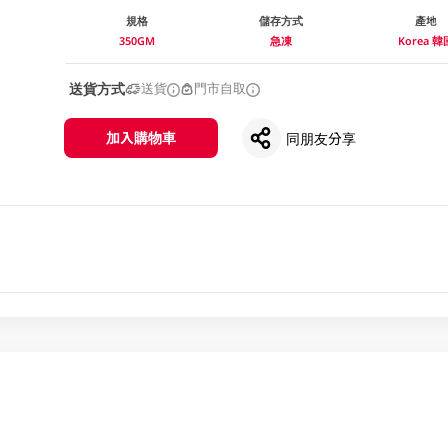
規格
儲存方式
產地
350GM
急凍
Korea 韓
送貨方式
送貨
門市自取
加入購物車
同朋友分享