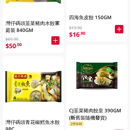
四海魚皮餃 150GM
灣仔碼頭韮菜豬肉水餃家
$19.90
庭裝 840GM
$16
.90
$69.90
$50
.00
CJ韮菜豬肉餃皇 390GM
(新舊裝隨機發貨)
灣仔碼頭青花椒鱈魚水餃
2件$48
9PC