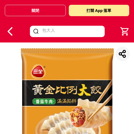
關閉
打開 App 落單
V
alid Until 30 June 2026