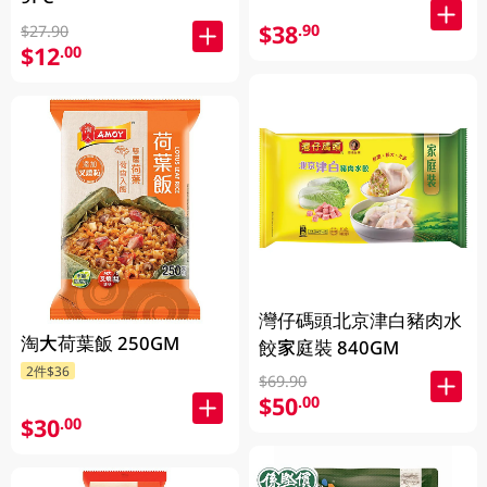
$38
.90
$27.90
$12
.00
灣仔碼頭北京津白豬肉水
淘大荷葉飯 250GM
餃家庭裝 840GM
2件$36
$69.90
$50
.00
$30
.00