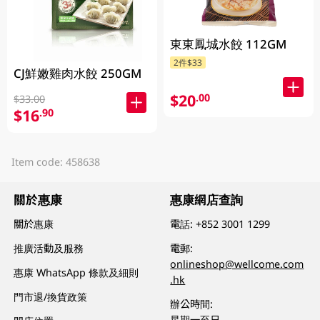
東東鳳城水餃 112GM
2件$33
CJ鮮嫩雞肉水餃 250GM
$20
.00
$33.00
$16
.90
Item code: 458638
關於惠康
惠康網店查詢
關於惠康
電話:
+852 3001 1299
推廣活動及服務
電郵:
onlineshop@wellcome.com
惠康 WhatsApp 條款及細則
.hk
門市退/換貨政策
辦公時間:
星期一至日