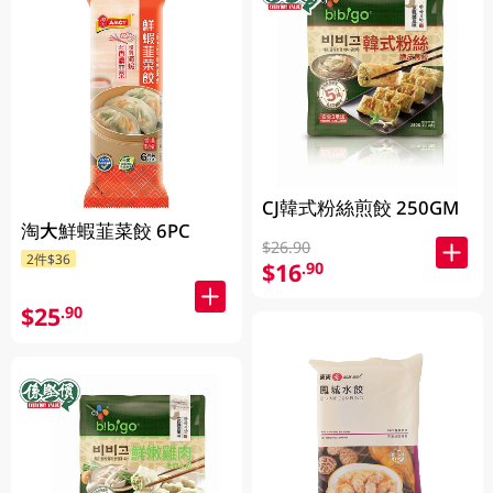
CJ韓式粉絲煎餃 250GM
淘大鮮蝦韮菜餃 6PC
$26.90
2件$36
$16
.90
$25
.90