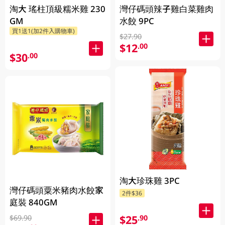
淘大 瑤柱頂級糯米雞 230
灣仔碼頭辣子雞白菜雞肉
GM
水餃 9PC
買1送1(加2件入購物車)
$27.90
$12
.00
$30
.00
淘大珍珠雞 3PC
灣仔碼頭粟米豬肉水餃家
2件$36
庭裝 840GM
$25
.90
$69.90