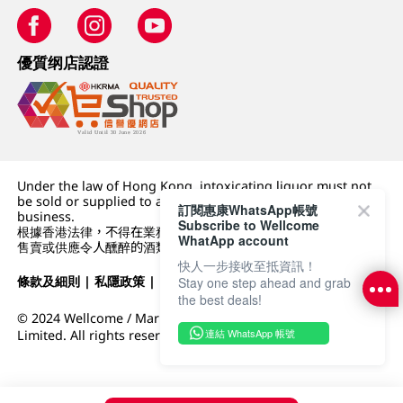
優質纲店認證
Under the law of Hong Kong, intoxicating liquor must not
be sold or supplied to a minor (under 18) in the course of
訂閱惠康WhatsApp帳號
business.
Subscribe to Wellcome
根據香港法律，不得在業務過程中，向未成年人 (18 歲以下人士)
WhatApp account
售賣或供應令人醺醉的酒類。
快人一步接收至抵資訊！
條款及細則
|
私隱政策
|
DFI零售集團
Stay one step ahead and grab
the best deals!
© 2024 Wellcome / Market Place. The Dairy Farm Company
連結 WhatsApp 帳號
Limited. All rights reserved.