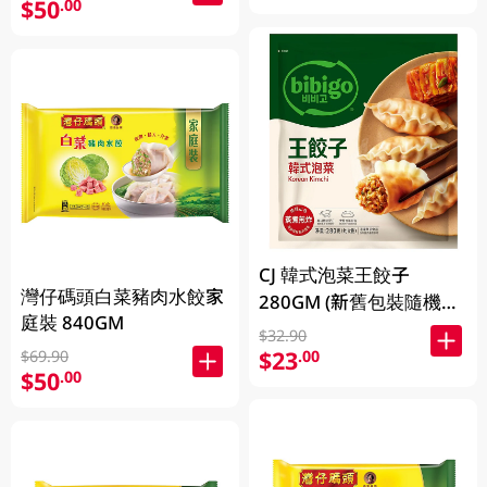
$50
.00
CJ 韓式泡菜王餃子
灣仔碼頭白菜豬肉水餃家
280GM (新舊包裝隨機發
庭裝 840GM
貨)
$32.90
$23
.00
$69.90
$50
.00