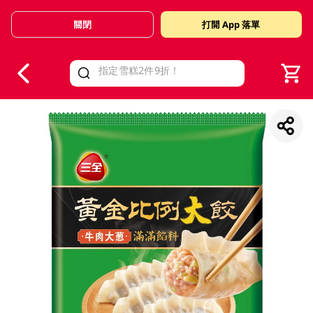
關閉
打開 App 落單
V
alid Until 30 June 2026