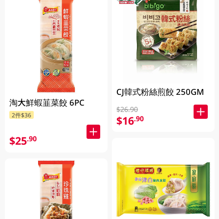
CJ韓式粉絲煎餃 250GM
淘大鮮蝦韮菜餃 6PC
$26.90
2件$36
$16
.90
$25
.90