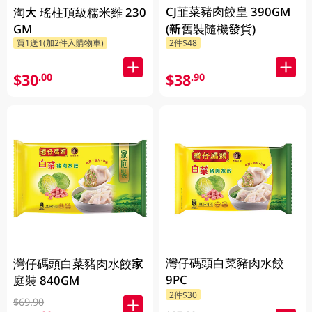
CJ韮菜豬肉餃皇 390GM
淘大 瑤柱頂級糯米雞 230
GM
(新舊裝隨機發貨)
買1送1(加2件入購物車)
2件$48
$30
$38
.00
.90
灣仔碼頭白菜豬肉水餃
灣仔碼頭白菜豬肉水餃家
9PC
庭裝 840GM
2件$30
$69.90