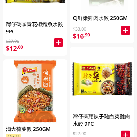
CJ鮮嫩雞肉水餃 250GM
灣仔碼頭青花椒鱈魚水餃
$33.00
9PC
$16
.90
$27.90
$12
.00
灣仔碼頭辣子雞白菜雞肉
水餃 9PC
淘大荷葉飯 250GM
$27.90
2件$36