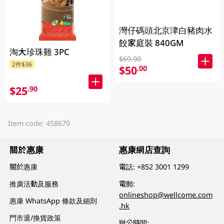
灣仔碼頭北京津白豬肉水
餃家庭裝 840GM
淘大珍珠雞 3PC
$69.90
2件$36
$50
.00
$25
.90
Item code: 458679
關於惠康
惠康網店查詢
關於惠康
電話:
+852 3001 1299
推廣活動及服務
電郵:
onlineshop@wellcome.com
惠康 WhatsApp 條款及細則
.hk
門市退/換貨政策
辦公時間: