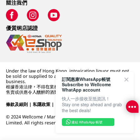
關注我們
優質纲店認證
Under the law of Hong Kong, intoxicating liquor must not
be sold or supplied to a minor (under 18) in the course of
訂閱惠康WhatsApp帳號
business.
Subscribe to Wellcome
根據香港法律，不得在業務過程中，向未成年人 (18 歲以下人士)
WhatApp account
售賣或供應令人醺醉的酒類。
快人一步接收至抵資訊！
條款及細則
|
私隱政策
|
DFI零售集團
Stay one step ahead and grab
the best deals!
© 2024 Wellcome / Market Place. The Dairy Farm Company
連結 WhatsApp 帳號
Limited. All rights reserved.