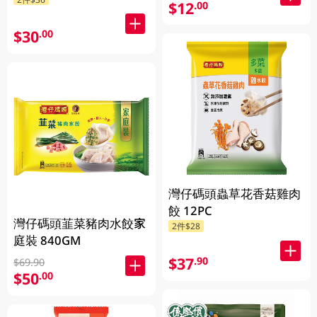
$12
.00
$30
.00
灣仔碼頭蟲草花香菇雞肉
餃 12PC
灣仔碼頭韮菜豬肉水餃家
2件$28
庭裝 840GM
$37
.90
$69.90
$50
.00