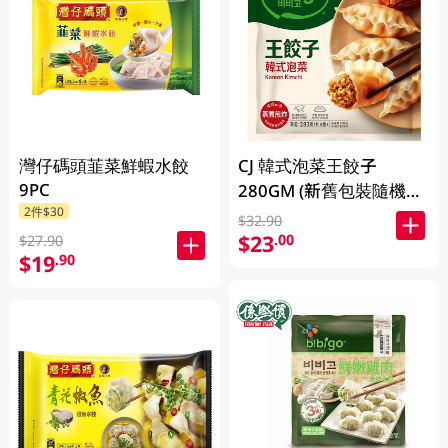
CJ 韓式泡菜王餃子
灣仔碼頭韮菜鮮蝦水餃
9PC
280GM (新舊包裝隨機發
貨)
2件$30
$32.90
$23
.00
$27.90
$19
.90