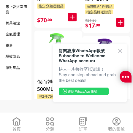
指定分類送贈品
滿$99送1件贈品
床上及浴室用
品
指定品牌送贈品
$70
.00
$21.50
餐具清潔
$17
.90
空氣護理
電器
訂閱惠康WhatsApp帳號
Subscribe to Wellcome
驅蚊防蟲
WhatApp account
派對用品
快人一步接收至抵資訊！
Stay one step ahead and grab
the best deals!
保而剋強效滅蟲劑
保而剋滅蟎噴劑
500ML
連結 WhatsApp 帳號
500ML
滿2件75折
滿2件75折
$84
.00
$82.00
$78
.00
首頁
分類
訂單
我的賬號