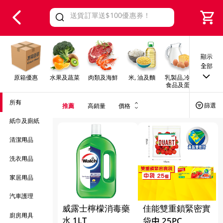
V
alid Until 30 June 2026
顯示
全部
原箱優惠
水果及蔬菜
肉類及海鮮
米, 油及麵
乳製品,冷凍
早餐及
食品及蛋類
所有
篩選
推薦
高銷量
價格
紙巾及廁紙
清潔用品
洗衣用品
家居用品
汽車護理
威露士檸檬消毒藥
佳能雙重鎖緊密實
廚房用具
水 1LT
袋中 25PC