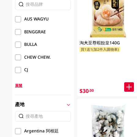
AUS WAGYU
BINGGRAE
淘大至尊蝦餃皇140G
BULLA
買1送1(加2件入購物車)
CHEW CHEW.
CJ
展開
$30
.00
產地
Argentina 阿根廷