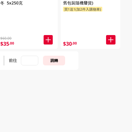
冬 5x250克
舊包裝隨機發貨)
買1送1(加2件入購物車)
$60.00
$35
$30
.00
.00
前往
跳轉