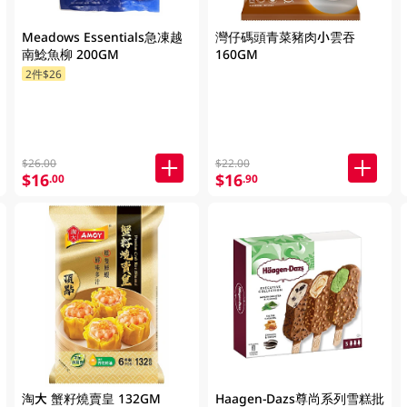
Meadows Essentials急凍越
灣仔碼頭青菜豬肉小雲吞
南鯰魚柳 200GM
160GM
2件$26
$26.00
$22.00
$16
$16
.00
.90
淘大 蟹籽燒賣皇 132GM
Haagen-Dazs尊尚系列雪糕批