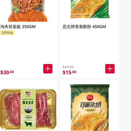
淘大荷葉飯 250GM
思念牌香蔥酥餅 450GM
2件$36
$29.90
$30
$15
.00
.00