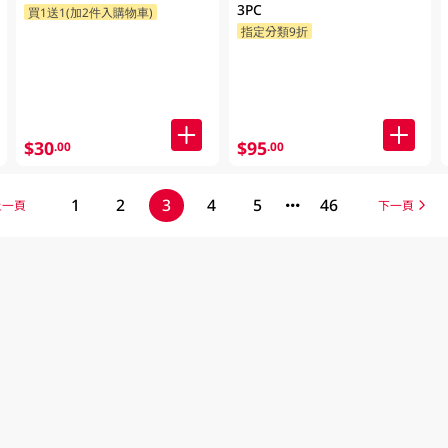
3PC
買1送1(加2件入購物車)
指定分類9折
$30
$95
.00
.00
1
2
3
4
5
46
上一頁
下一頁