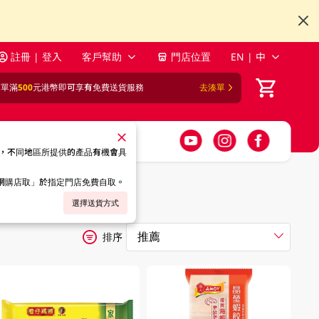
註冊 | 登入
客戶幫助
門店位置
EN | 中
訂單滿
500
元港幣即可享有免費送貨服務
去湊單
，不同地區所提供的產品有機會具
「網購店取」於指定門店免費自取。
選擇送貨方式
排序