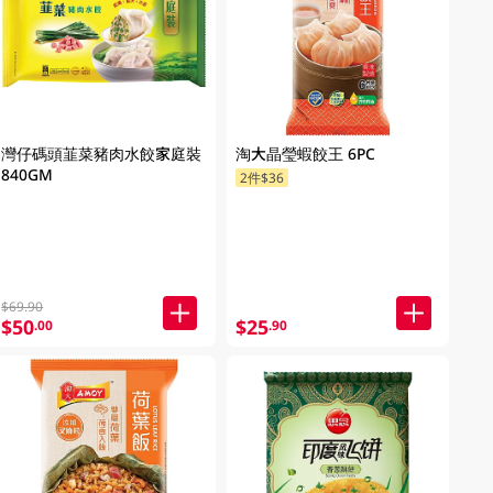
灣仔碼頭韮菜豬肉水餃家庭裝
淘大晶瑩蝦餃王 6PC
840GM
2件$36
$69.90
$50
$25
.00
.90