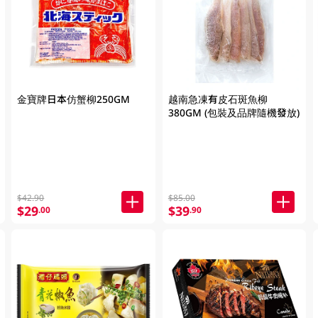
金寶牌日本仿蟹柳250GM
越南急凍有皮石斑魚柳
380GM (包裝及品牌隨機發放)
$42.90
$85.00
$29
$39
.00
.90