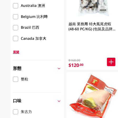
Australia 澳洲
Belgium 比利時
越南 業務用 特大鳳尾虎蝦
Brazil 巴西
(48-60 PC/KG) (包裝及品牌隨
機發放)
Canada 加拿大
展開
$168.00
$120
.00
形態
整粒
口味
朱古力