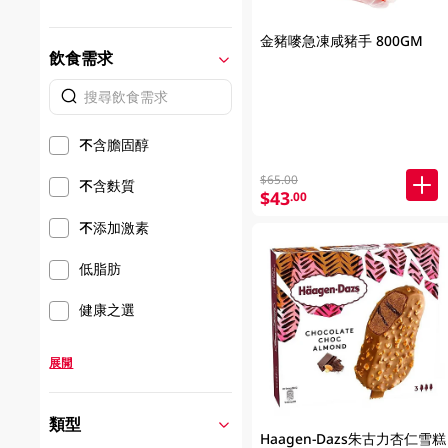
金豬嘜急凍咸豬手 800GM
飲食需求
不含膽固醇
$65.00
不含麩質
$43
.00
不添加激素
低脂肪
健康之選
展開
類型
Haagen-Dazs朱古力杏仁雪糕