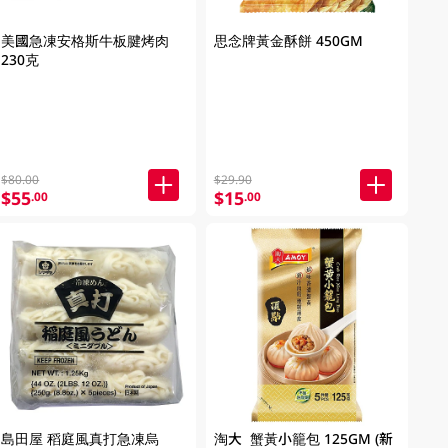
美國急凍安格斯牛板腱烤肉
思念牌黃金酥餅 450GM
230克
$80.00
$29.90
$55
$15
.00
.00
島田屋 稻庭風真打急凍烏
淘大 蟹黃小籠包 125GM (新