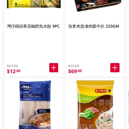
灣仔碼頭青花椒鱈魚水餃 9PC
加拿大急凍肉眼牛扒 220GM
$27.90
$73.00
$12
$69
.00
.00