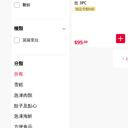
批 3PC
新鮮
指定分類9折
種類
莫薩里拉
$95
.00
分類
所有
雪糕
急凍肉類
餃子及點心
急凍海鮮
方便食品