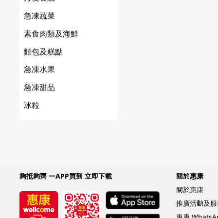
急凍蔬菜
素食肉類及海鮮
麵包及糕點
急凍水果
急凍甜品
冰粒
夠抵夠齊 一APP買到 立即下載
關於惠康
關於惠康
推廣活動及服
惠康 Whats