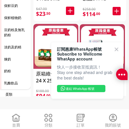
保鮮豆奶
$47.00
$258.00
$23
$114
.50
.00
保鮮植物奶
豆奶粉及無乳
奶粉
淡奶及奶精
訂閱惠康WhatsApp帳號
Subscribe to Wellcome
WhatApp account
煉奶
快人一步接收至抵資訊！
奶粉
Stay one step ahead and grab
原箱維他朱古力奶
原箱HOKKAIDO
the best deals!
24 X 250ML
北海道牛乳 12 X
乳酪飲品
1LT
連結 WhatsApp 帳號
$188.00
$402.00
蛋類
$94
$276
.00
.00
乳酪
豆類製品
首頁
分類
訂單
我的賬號
芝士