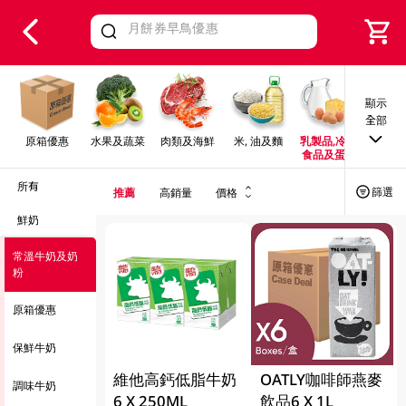
V
alid Until 30 June 2026
顯示
全部
原箱優惠
水果及蔬菜
肉類及海鮮
米, 油及麵
乳製品,冷凍
早餐及
食品及蛋類
所有
篩選
推薦
高銷量
價格
鮮奶
常溫牛奶及奶
粉
原箱優惠
保鮮牛奶
維他高鈣低脂牛奶
OATLY咖啡師燕麥
調味牛奶
6 X 250ML
飲品6 X 1L