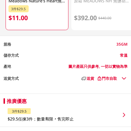
Meadows Nature's Heart無鹽胡桃 35GM
原箱 MEADOWS NH 無鹽胡桃 40 X 35GM
3件$29.5
$11.00
$392.00
$440.00
規格
35GM
儲存方式
常溫
產地
圖片產區只供參考, 一切以實物為準
送貨方式
送貨
門市自取
推廣優惠
3件$29.5
$29.5任揀3件；數量有限，售完即止