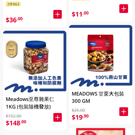
2件$63
$11
.00
$36
.00
MEADOWS 甘栗大包裝
Meadows至尊雜果仁
300 GM
1KG (包裝隨機發放)
$25.00
$19
.90
$152.00
$148
.00