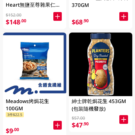
Heart無鹽至尊雜果仁
370GM
1KG (包裝隨機發放)
$152.00
$148
$68
.00
.90
Meadows烤焗花生
紳士牌乾焗花生 453GM
100GM
(包裝隨機發放)
3件$22.5
$57.00
$47
.90
$9
.00