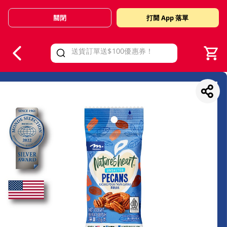
關閉
打開 App 落單
V
alid Until 30 June 2026