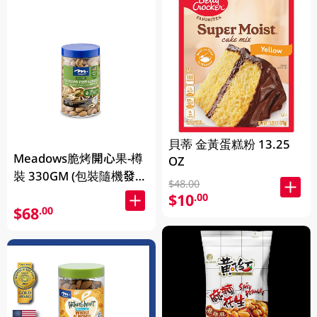
貝蒂 金黃蛋糕粉 13.25
Meadows脆烤開心果-樽
OZ
裝 330GM (包裝隨機發
$48.00
放)
$10
.00
$68
.00