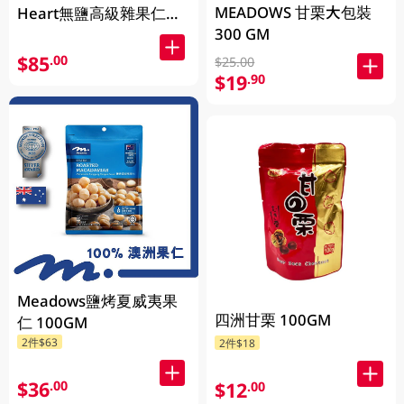
MEADOWS 甘栗大包裝
Heart無鹽高級雜果仁
300 GM
400GM (包裝隨機發放)
$85
.00
$25.00
$19
.90
Meadows鹽烤夏威夷果
四洲甘栗 100GM
仁 100GM
2件$63
2件$18
$36
.00
$12
.00