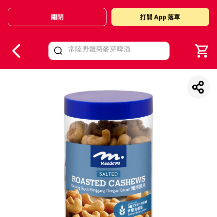
關閉
打開 App 落單
V
alid Until 30 June 2026