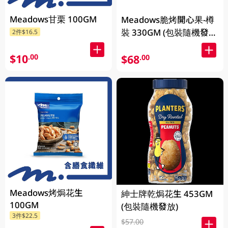
Meadows甘栗 100GM
Meadows脆烤開心果-樽
裝 330GM (包裝隨機發
2件$16.5
放)
$10
.00
$68
.00
Meadows烤焗花生
紳士牌乾焗花生 453GM
100GM
(包裝隨機發放)
3件$22.5
$57.00