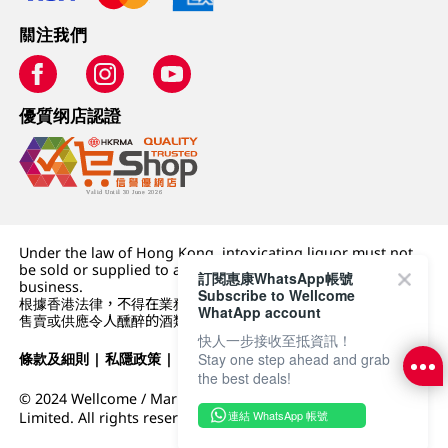
關注我們
優質纲店認證
Under the law of Hong Kong, intoxicating liquor must not
be sold or supplied to a minor (under 18) in the course of
訂閱惠康WhatsApp帳號
business.
Subscribe to Wellcome
根據香港法律，不得在業務過程中，向未成年人 (18 歲以下人士)
WhatApp account
售賣或供應令人醺醉的酒類。
快人一步接收至抵資訊！
Stay one step ahead and grab
條款及細則
|
私隱政策
|
DFI零售集團
the best deals!
© 2024 Wellcome / Market Place. The Dairy Farm Company
連結 WhatsApp 帳號
Limited. All rights reserved.