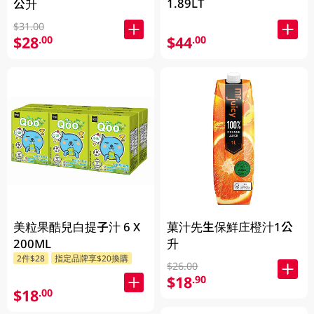
1.89LT
公升
$31.00
$28
$44
.00
.00
美粒果酷兒白提子汁 6 X
菓汁先生保鮮庄橙汁1公
200ML
升
2件$28
指定品牌享$20換購
$26.00
$18
.90
$18
.00