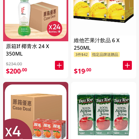
維他芒果汁飲品 6 X
原箱If 椰青水 24 X
250ML
350ML
3件$42
指定品牌送贈品
$234.00
$200
$19
.00
.00