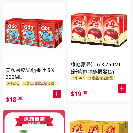
維他蘋果汁 6 X 250ML
美粒果酷兒蘋果汁 6 X
(新舊包裝隨機發貨)
200ML
3件$42
指定品牌送贈品
2件$28
指定品牌享$20換購
$19
.00
$18
.00