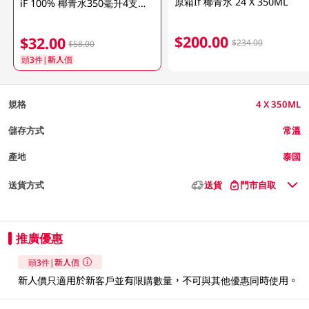
原箱If 椰青水 24 X 350ML
iF 100% 椰青水350毫升4支裝 (包裝隨機發放)
$200.00
$32.00
$234.00
$58.00
頭3件|新人價
規格
4 X 350ML
儲存方式
常溫
產地
泰國
送貨方式
送貨
門市自取
推廣優惠
頭3件|新人價
新人價只適用於新客戶並有限購數量，不可與其他優惠同時使用。​