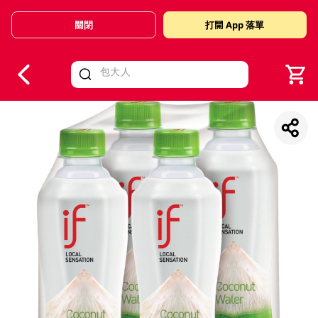
關閉
打開 App 落單
V
alid Until 30 June 2026