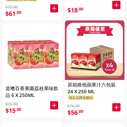
$72.00
$18
.00
$61
.00
原箱維他蘋果汁六包裝
道地百香果園荔枝果味飲
24 X 250 ML
品 6 X 250ML
指定品牌送贈品
$16.50
$76.00
$15
.00
$56
.00