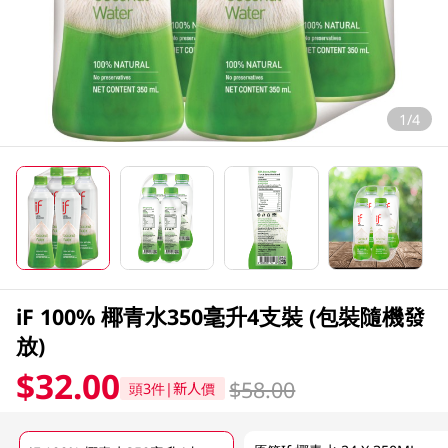
1/4
iF 100% 椰青水350毫升4支裝 (包裝隨機發
放)
$32.00
$58.00
頭3件|新人價