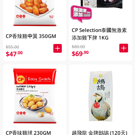
CP Selection泰國無激素
CP香辣雞中翼 350GM
添加雞下脾 1KG
$80.00
$55.00
$69
.90
$47
.00
越飛龍 金牌鷓鴣 (120天)
CP香味雞球 230GM