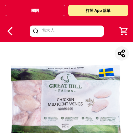
關閉
打開 App 落單
V
alid Until 30 June 2026