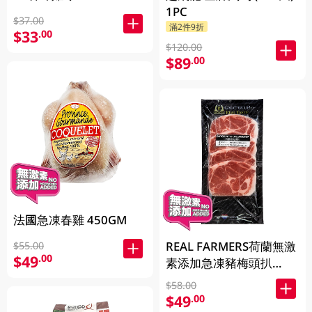
1PC
$37.00
滿2件9折
$33
.00
$120.00
$89
.00
法國急凍春雞 450GM
REAL FARMERS荷蘭無激
$55.00
$49
.00
素添加急凍豬梅頭扒
400GM
$58.00
$49
.00