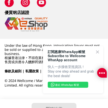
優質纲店認證
Under the law of Hong Kong, intoxicating liquor must not
be sold or supplied to a minor (under 18) in the course of
訂閱惠康WhatsApp帳號
business.
Subscribe to Wellcome
根據香港法律，不得在業務過程中，向未成年人 (18 歲以下人士)
WhatApp account
售賣或供應令人醺醉的酒類。
快人一步接收至抵資訊！
條款及細則
|
私隱政策
|
DFI零售集團
Stay one step ahead and grab
the best deals!
© 2024 Wellcome / Market Place. The Dairy Farm Company
連結 WhatsApp 帳號
Limited. All rights reserved.