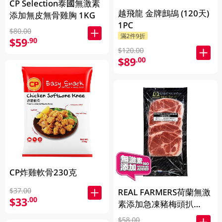
CP Selection泰國無激素
越飛龍 金牌鷓鴣 (120天)
添加無皮無骨雞胸 1KG
1PC
$80.00
滿2件9折
$59
.90
$120.00
$89
.00
CP炸雞軟骨230克
$37.00
REAL FARMERS荷蘭無激
$33
.00
素添加急凍豬梅頭扒
400GM
$58.00