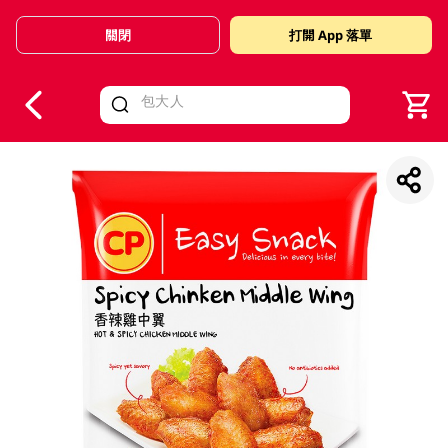
關閉
打開 App 落單
V
alid Until 30 June 2026