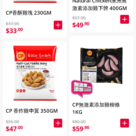
Natural Chicken澳洲無
激素添加雞下髀 400GM
CP香酥雞塊 230GM
$57.90
$49
.90
$37.00
$33
.00
CP無激素添加雞柳條
CP 香炸雞中翼 350GM
1KG
$55.00
$80.00
$47
$59
.00
.90