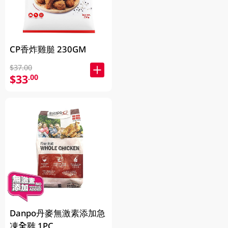
CP香炸雞膇 230GM
$37.00
$33
.00
Danpo丹麥無激素添加急
凍全雞 1PC