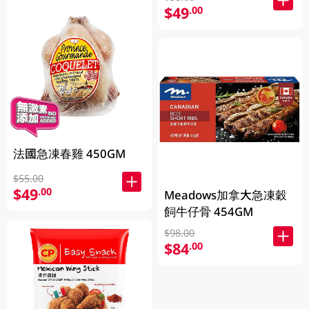
$49
.00
法國急凍春雞 450GM
$55.00
$49
.00
Meadows加拿大急凍穀
飼牛仔骨 454GM
$98.00
$84
.00