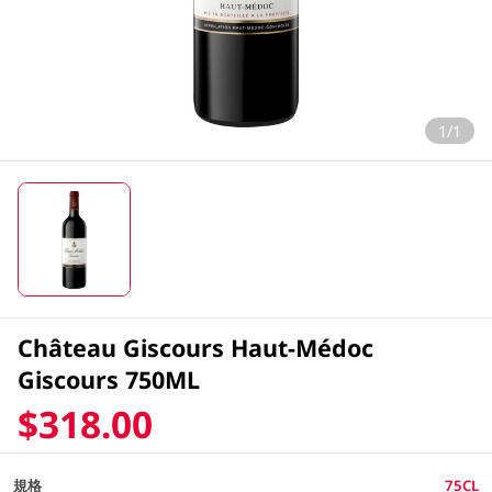
1/1
Château Giscours Haut-Médoc
Giscours 750ML
$318.00
規格
75CL