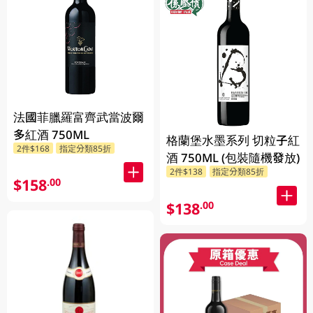
法國菲臘羅富齊武當波爾
多紅酒 750ML
格蘭堡水墨系列 切粒子紅
2件$168
指定分類85折
酒 750ML (包裝隨機發放)
2件$138
指定分類85折
$158
.00
$138
.00