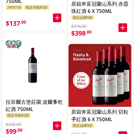
750ML
原箱奔富冠蘭山系列 赤霞
2件$150
指定分類85折
珠紅酒 6 X 750ML
指定品牌9折
$137
.00
$774.00
$398
.00
拉菲爾古堡莊園 波爾多乾
紅酒 750ML
原箱奔富冠蘭山系列 切粒
指定分類85折
子紅酒 6 X 750ML
$208.00
指定品牌9折
$99
.00