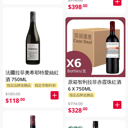
$774.00
$398
.00
法國拉菲奧希耶特愛絲紅
酒 750ML
原箱智利拉菲赤霞珠紅酒
指定品牌送贈品
指定分類85折
6 X 750ML
$189.00
指定品牌送贈品
$118
.00
$774.00
$328
.00