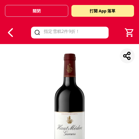
關閉
打開 App 落單
V
alid Until 30 June 2026