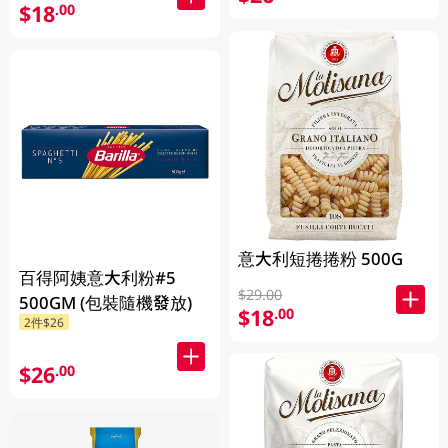
$18
.00
意大利短捲捲粉 500G
百得阿姨意大利粉#5
$29.00
500GM (包裝隨機發放)
$18
.00
2件$26
$26
.00