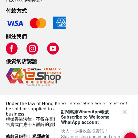
付款方式
關注我們
優質纲店認證
Under the law of Hong Kong, intoxicating liquor must not
be sold or supplied to a minor (under 18) in the course of
訂閱惠康WhatsApp帳號
business.
Subscribe to Wellcome
根據香港法律，不得在業務過程中，向未成年人 (18 歲以下人士)
WhatApp account
售賣或供應令人醺醉的酒類。
快人一步接收至抵資訊！
條款及細則
|
私隱政策
|
DFI零售集團
Stay one step ahead and grab