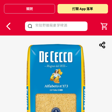
關閉
打開 App 落單
V
alid Until 30 June 2026