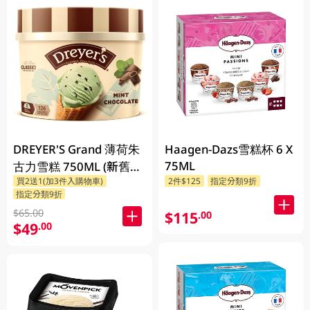
DREYER'S Grand 薄荷朱
Haagen-Dazs雪糕杯 6 X
75ML
古力雪糕 750ML (新舊包
買2送1(加3件入購物車)
2件$125
指定分類9折
裝隨機發貨)
指定分類9折
$65.00
$115
.00
$49
.00