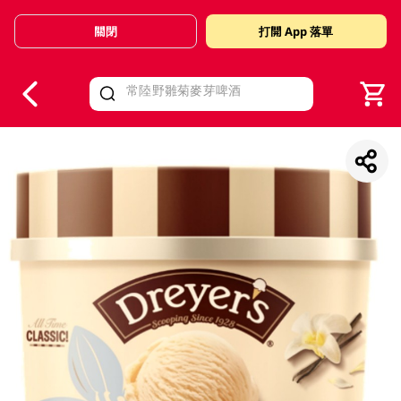
關閉
打開 App 落單
V
alid Until 30 June 2026