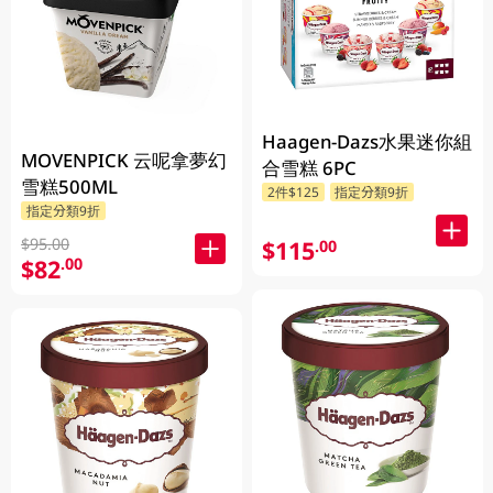
Haagen-Dazs水果迷你組
MOVENPICK 云呢拿夢幻
合雪糕 6PC
雪糕500ML
2件$125
指定分類9折
指定分類9折
$95.00
$115
.00
$82
.00