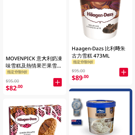
Haagen-Dazs 比利時朱
古力雪糕 473ML
MOVENPICK 意大利奶凍
指定分類9折
味雪糕及熱情果芒果雪葩
$95.00
指定分類9折
500ML
$89
.00
$95.00
$82
.00