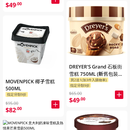
$49
.00
DREYER'S Grand 石板街
雪糕 750ML (新舊包裝隨
買2送1(加3件入購物車)
機發貨)
MOVENPICK 椰子雪糕
指定分類9折
500ML
$65.00
指定分類9折
$49
.00
$95.00
$82
.00