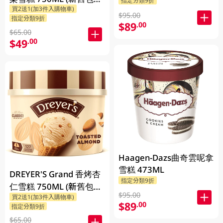
指定分類9折
買2送1(加3件入購物車)
隨機發貨)
$95.00
指定分類9折
$89
.00
$65.00
$49
.00
Haagen-Dazs曲奇雲呢拿
雪糕 473ML
DREYER'S Grand 香烤杏
指定分類9折
仁雪糕 750ML (新舊包裝
$95.00
買2送1(加3件入購物車)
隨機發貨)
$89
.00
指定分類9折
$65.00