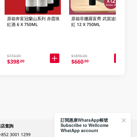
原箱奔富冠蘭山系列 赤霞珠
原箱菲臘羅富齊 武當波爾多
紅酒 6 X 750ML
紅 12 X 750ML
$774.00
$1896.00
$398
$660
.00
.00
訂閱惠康WhatsApp帳號
Subscribe to Wellcome
網店查詢
付款方式
WhatApp account
+852 3001 1299