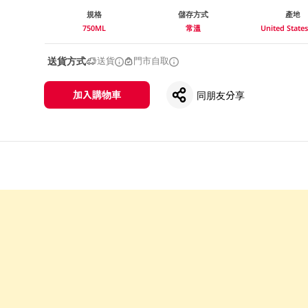
規格
儲存方式
產地
750ML
常溫
United Stat
送貨方式
送貨
門市自取
加入購物車
同朋友分享