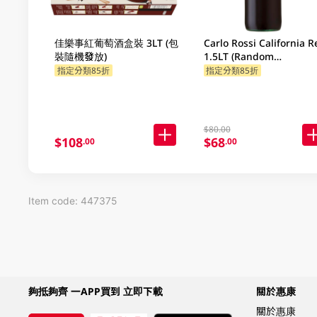
佳樂事紅葡萄酒盒裝 3LT (包
Carlo Rossi California R
裝隨機發放)
1.5LT (Random
Packaging)
指定分類85折
指定分類85折
$80.00
$108
$68
.00
.00
Item code: 447375
夠抵夠齊 一APP買到 立即下載
關於惠康
關於惠康