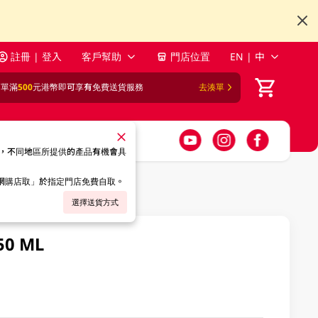
註冊 | 登入
客戶幫助
門店位置
EN | 中
訂單滿
500
元港幣即可享有免費送貨服務
去湊單
，不同地區所提供的產品有機會具
「網購店取」於指定門店免費自取。
選擇送貨方式
50 ML