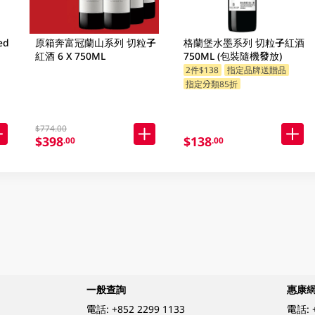
ed
原箱奔富冠蘭山系列 切粒子
格蘭堡水墨系列 切粒子紅酒
紅酒 6 X 750ML
750ML (包裝隨機發放)
2件$138
指定品牌送贈品
指定分類85折
$774.00
$398
$138
.00
.00
一般查詢
惠康
電話:
+852 2299 1133
電話: