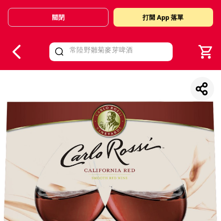
關閉
打開 App 落單
V
alid Until 30 June 2026