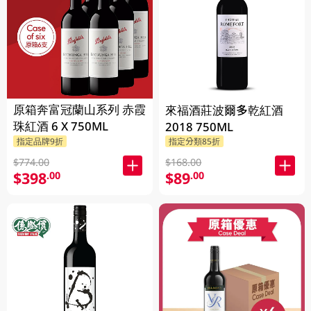
原箱奔富冠蘭山系列 赤霞
來福酒莊波爾多乾紅酒
珠紅酒 6 X 750ML
2018 750ML
指定品牌9折
指定分類85折
$774.00
$168.00
$398
$89
.00
.00