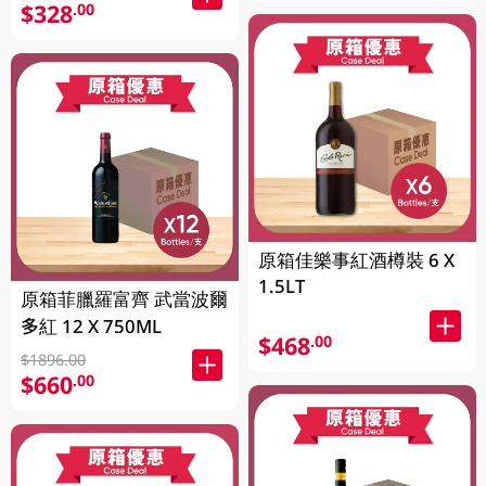
$328
.00
原箱佳樂事紅酒樽裝 6 X
1.5LT
原箱菲臘羅富齊 武當波爾
多紅 12 X 750ML
$468
.00
$1896.00
$660
.00