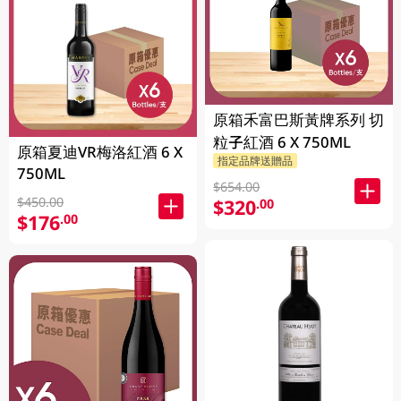
原箱禾富巴斯黃牌系列 切
粒子紅酒 6 X 750ML
原箱夏迪VR梅洛紅酒 6 X
指定品牌送贈品
750ML
$654.00
$450.00
$320
.00
$176
.00