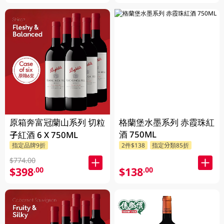
原箱奔富冠蘭山系列 切粒
格蘭堡水墨系列 赤霞珠紅
酒 750ML
子紅酒 6 X 750ML
指定品牌9折
2件$138
指定分類85折
$774.00
$398
$138
.00
.00