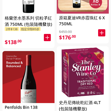
原箱夏迪VR赤霞珠紅 6 X
格蘭堡水墨系列 切粒子紅
750ML
酒 750ML (包裝隨機發放)
2件$138
指定分類85折
$450.00
$176
.00
$138
.00
史丹尼傳統乾紅酒 4LT
Penfolds Bin 138
(包裝隨機發放)