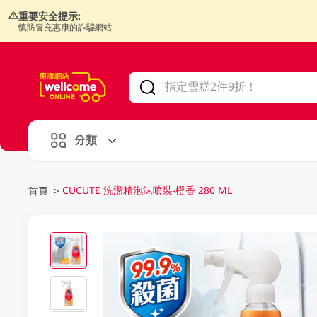
重要安全提示:
慎防冒充惠康的詐騙網站
V
alid Until 30 June 2026
分類
CUCUTE 洗潔精泡沫噴裝-橙香 280 ML
首頁
>