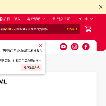
註冊 | 登入
客戶幫助
門店位置
EN | 中
訂單滿
500
元港幣即可享有免費送貨服務
去湊單
，不同地區所提供的產品有機會具
「網購店取」於指定門店免費自取。
選擇送貨方式
ML