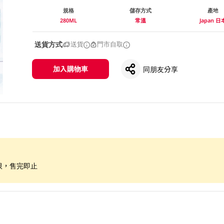
規格
儲存方式
產地
280ML
常溫
Japan 日
送貨方式
送貨
門市自取
加入購物車
同朋友分享
限，售完即止