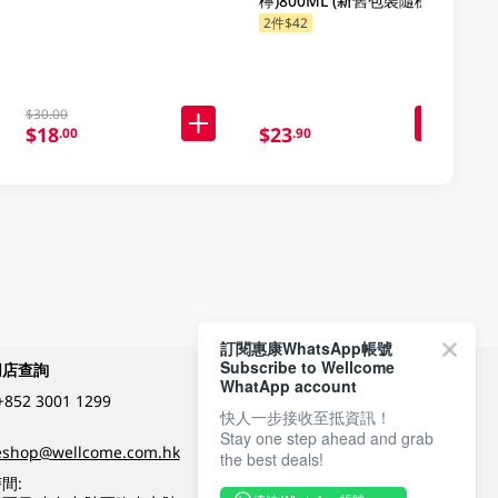
檸)800ML (新舊包裝隨機發
貨)
2件$42
$30.00
$18
$23
.00
.90
訂閱惠康WhatsApp帳號
Subscribe to Wellcome
網店查詢
付款方式
WhatApp account
+852 3001 1299
快人一步接收至抵資訊！
Stay one step ahead and grab
關注我們
eshop@wellcome.com.hk
the best deals!
間: