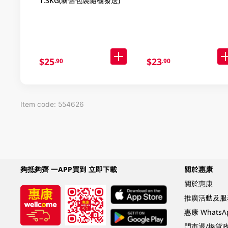
1.3KG(新舊包裝隨機發送)
$25
$23
.90
.90
Item code: 554626
夠抵夠齊 一APP買到 立即下載
關於惠康
關於惠康
推廣活動及服
惠康 Whats
門市退/換貨