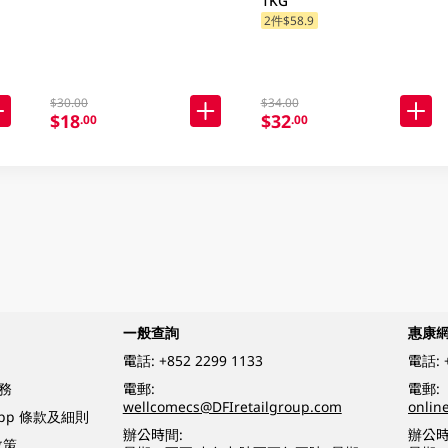
1KG
2件$58.9
$30.00
$34.00
$18
$32
.00
.00
一般查詢
惠康
電話:
+852 2299 1133
電話:
務
電郵:
電郵:
wellcomecs@DFIretailgroup.com
onlin
App 條款及細則
辦公時間:
辦公時
政策